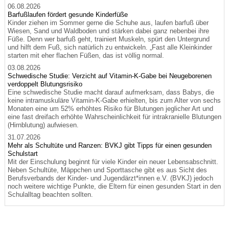
06.08.2026
Barfußlaufen fördert gesunde Kinderfüße
Kinder ziehen im Sommer gerne die Schuhe aus, laufen barfuß über
Wiesen, Sand und Waldboden und stärken dabei ganz nebenbei ihre
Füße. Denn wer barfuß geht, trainiert Muskeln, spürt den Untergrund
und hilft dem Fuß, sich natürlich zu entwickeln. „Fast alle Kleinkinder
starten mit eher flachen Füßen, das ist völlig normal.
03.08.2026
Schwedische Studie: Verzicht auf Vitamin-K-Gabe bei Neugeborenen
verdoppelt Blutungsrisiko
Eine schwedische Studie macht darauf aufmerksam, dass Babys, die
keine intramuskuläre Vitamin-K-Gabe erhielten, bis zum Alter von sechs
Monaten eine um 52% erhöhtes Risiko für Blutungen jeglicher Art und
eine fast dreifach erhöhte Wahrscheinlichkeit für intrakranielle Blutungen
(Hirnblutung) aufwiesen.
31.07.2026
Mehr als Schultüte und Ranzen: BVKJ gibt Tipps für einen gesunden
Schulstart
Mit der Einschulung beginnt für viele Kinder ein neuer Lebensabschnitt.
Neben Schultüte, Mäppchen und Sporttasche gibt es aus Sicht des
Berufsverbands der Kinder- und Jugendärzt*innen e.V. (BVKJ) jedoch
noch weitere wichtige Punkte, die Eltern für einen gesunden Start in den
Schulalltag beachten sollten.