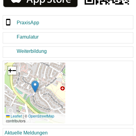
PraxisApp
Famulatur
Weiterbildung
+
−
🔍
Leaflet
|
©
OpenStreetMap
contributors
Aktuelle Meldungen