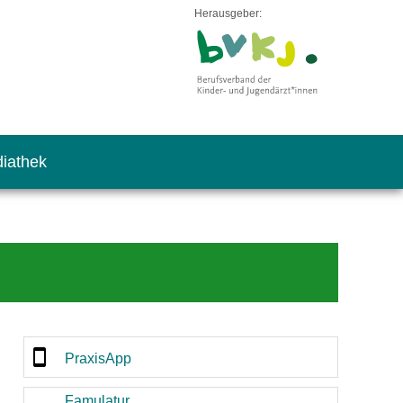
Herausgeber:
iathek
PraxisApp
Famulatur