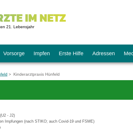
ZTE IM NETZ
ten 21. Lebensjahr
Vorsorge
Impfen
Erste Hilfe
Adressen
Med
feld
> Kinderarztpraxis Hünfeld
U9
ie oft?
hner
s U11
chten?
(U2 - J2)
nen Impfungen (nach STIKO; auch Covid-19 und FSME)
n
2
r