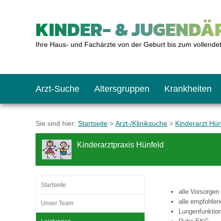
KINDER- & JUGENDÄR
Ihre Haus- und Fachärzte von der Geburt bis zum vollende
Arzt-Suche
Altersgruppen
Krankheiten
Das erste Jahr
Baby: U1 bis U6
Impfkalender
Notrufnummern
Notdienste
BMI-Rechner
Sie sind hier:
Startseite
>
Arzt-/Kliniksuche
>
Kinderarzt Hün
Kinderarztpraxis Hünfeld
Kleinkinder
Kleinkind: U7 bis 
Impfen: Wann und w
Giftnotruf
Sozialpädiatrie
Körpergrößen-Rec
Schulkinder
Schulkind: U10 bi
Was muss man bea
Hausapotheke
Gesundheitsämter
Blutdruckrechner
Startseite
alle Vorsorgen 
alle empfohle
Unser Team
Lungenfunktio
Jugendliche
Teenager: J1 bis J
Impfreaktionen
Sofortmaßnahmen
Link-Tipps
Wachstum-Rechne