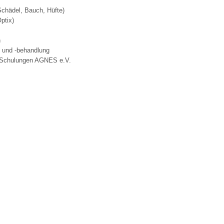
chädel, Bauch, Hüfte)
ptix)
 Bildschirmmediengebrauch
n
g und -behandlung
-Schulungen AGNES e.V.
rsorgen
erinnerung
der
ormationsflyer
d gestalten