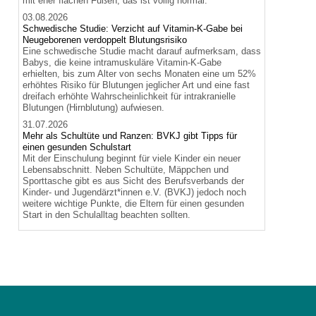
mit eher flachen Füßen, das ist völlig normal.
03.08.2026
Schwedische Studie: Verzicht auf Vitamin-K-Gabe bei
Neugeborenen verdoppelt Blutungsrisiko
Eine schwedische Studie macht darauf aufmerksam, dass
Babys, die keine intramuskuläre Vitamin-K-Gabe
erhielten, bis zum Alter von sechs Monaten eine um 52%
erhöhtes Risiko für Blutungen jeglicher Art und eine fast
dreifach erhöhte Wahrscheinlichkeit für intrakranielle
Blutungen (Hirnblutung) aufwiesen.
31.07.2026
Mehr als Schultüte und Ranzen: BVKJ gibt Tipps für
einen gesunden Schulstart
Mit der Einschulung beginnt für viele Kinder ein neuer
Lebensabschnitt. Neben Schultüte, Mäppchen und
Sporttasche gibt es aus Sicht des Berufsverbands der
Kinder- und Jugendärzt*innen e.V. (BVKJ) jedoch noch
weitere wichtige Punkte, die Eltern für einen gesunden
Start in den Schulalltag beachten sollten.