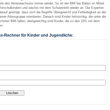
aufe des Heranwachsens immer wieder. So ist der BMI bei Babys im Mittel
Vorschulkindern und wächst mit dem Schuleintritt wieder an. Die Experten
rauf geeinigt, dass sich die Begriffe Übergewicht und Fettleibigkeit an der
 Bildschirmmediengebrauch
iner Altersgruppe orientieren. Danach sind Kinder fettsüchtig, die unter die
chsten BMI fallen; übergewichtig sind Kinder, die zu den 10% mit dem
en.
x-Rechner für Kinder und Jugendliche:
rsorgen
erinnerung
der
ormationsflyer
d gestalten