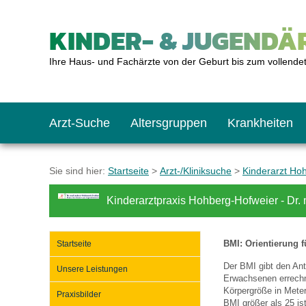
KINDER- & JUGENDÄR
Ihre Haus- und Fachärzte von der Geburt bis zum vollende
Arzt-Suche
Altersgruppen
Krankheiten
Das erste Jahr
Baby: U1 bis U6
Impfkalender
Notrufnummern
Notdienste
BMI-Rechner
Sie sind hier:
Startseite
>
Arzt-/Kliniksuche
>
Kinderarzt Ho
Kinderarztpraxis Hohberg-Hofweier - Dr.
Kleinkinder
Kleinkind: U7 bis 
Impfen: Wann und w
Giftnotruf
Sozialpädiatrie
Körpergrößen-Rec
BMI: Orientierung f
Startseite
Schulkinder
Schulkind: U10 bi
Was muss man bea
Hausapotheke
Gesundheitsämter
Blutdruckrechner
Der BMI gibt den Ant
Unsere Leistungen
Erwachsenen errechne
Körpergröße in Meter
Praxisbilder
Jugendliche
Teenager: J1 bis J
Impfreaktionen
Sofortmaßnahmen
Link-Tipps
Wachstum-Rechne
BMI größer als 25 ist