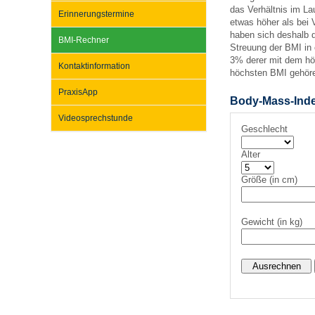
das Verhältnis im L
Erinnerungstermine
etwas höher als bei 
haben sich deshalb da
BMI-Rechner
Impfsicherheit
Notdienste
Empfehlungen zum
Streuung der BMI in e
3% derer mit dem hö
Kontaktinformation
höchsten BMI gehör
Häufige Fragen
Hörlexikon
PraxisApp
Body-Mass-Inde
Videosprechstunde
Geschlecht
Recht auf Impfung
Material zu den Vo
Alter
Vorsorge- und Impf
Entwicklungskalen
Größe (in cm)
Gewicht (in kg)
Broschüren und Inf
Familienzeit gesun