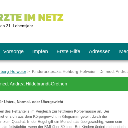
ZTE IM NETZ
ten 21. Lebensjahr
Vorsorge
Impfen
Erste Hilfe
Adressen
Med
hberg-Hofweier
> Kinderarztpraxis Hohberg-Hofweier - Dr. med. Andre
 med. Andrea Hildebrandt-Grethen
U9
ie oft?
hner
ür Unter-, Normal- oder Übergewicht
s U11
chten?
eil des Fettanteils im Vergleich zur fettfreien Körpermasse an. Bei
t er sich aus dem Körpergewicht in Kilogramm geteilt durch die
n zum Quadrat. In der Regel gilt ein Mensch als übergewichtig, wenn sein
2
r
, als fettsüchtig, wenn der BMI über 30 liegt. Bei Kindern ändert sich jedoch