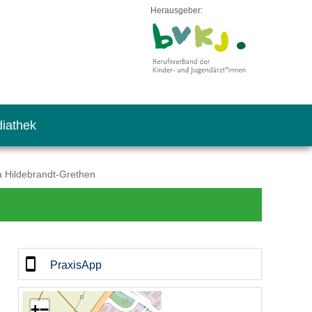
Herausgeber:
iathek
a Hildebrandt-Grethen
PraxisApp
+
−