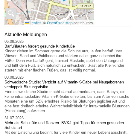
🔍
Leaflet
|
©
OpenStreetMap
contributors
Aktuelle Meldungen
06.08.2026
Barfußlaufen fördert gesunde Kinderfüße
Kinder ziehen im Sommer gerne die Schuhe aus, laufen barfuß über
Wiesen, Sand und Waldboden und stärken dabei ganz nebenbei ihre
Füße. Denn wer barfuß geht, trainiert Muskeln, spürt den Untergrund
und hilft dem Fuß, sich natürlich zu entwickeln. „Fast alle Kleinkinder
starten mit eher flachen Füßen, das ist völlig normal.
03.08.2026
Schwedische Studie: Verzicht auf Vitamin-K-Gabe bei Neugeborenen
verdoppelt Blutungsrisiko
Eine schwedische Studie macht darauf aufmerksam, dass Babys, die
keine intramuskuläre Vitamin-K-Gabe erhielten, bis zum Alter von sechs
Monaten eine um 52% erhöhtes Risiko für Blutungen jeglicher Art und
eine fast dreifach erhöhte Wahrscheinlichkeit für intrakranielle Blutungen
(Hirnblutung) aufwiesen.
31.07.2026
Mehr als Schultüte und Ranzen: BVKJ gibt Tipps für einen gesunden
Schulstart
Mit der Einschulung beginnt für viele Kinder ein neuer Lebensabschnitt.