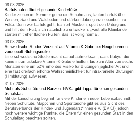
06.08.2026
Barfußlaufen fördert gesunde Kinderfüße
Kinder ziehen im Sommer gerne die Schuhe aus, laufen barfuß über
Wiesen, Sand und Waldboden und stärken dabei ganz nebenbei ihre
Füße. Denn wer barfuß geht, trainiert Muskeln, spürt den Untergrund
und hilft dem Fuß, sich natürlich zu entwickeln. „Fast alle Kleinkinder
starten mit eher flachen Füßen, das ist völlig normal.
03.08.2026
Schwedische Studie: Verzicht auf Vitamin-K-Gabe bei Neugeborenen
verdoppelt Blutungsrisiko
Eine schwedische Studie macht darauf aufmerksam, dass Babys, die
keine intramuskuläre Vitamin-K-Gabe erhielten, bis zum Alter von sechs
Monaten eine um 52% erhöhtes Risiko für Blutungen jeglicher Art und
eine fast dreifach erhöhte Wahrscheinlichkeit für intrakranielle Blutungen
(Hirnblutung) aufwiesen.
31.07.2026
Mehr als Schultüte und Ranzen: BVKJ gibt Tipps für einen gesunden
Schulstart
Mit der Einschulung beginnt für viele Kinder ein neuer Lebensabschnitt.
Neben Schultüte, Mäppchen und Sporttasche gibt es aus Sicht des
Berufsverbands der Kinder- und Jugendärzt*innen e.V. (BVKJ) jedoch
noch weitere wichtige Punkte, die Eltern für einen gesunden Start in den
Schulalltag beachten sollten.