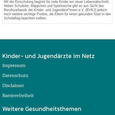
Mit der Einschulung beginnt für viele Kinder ein neuer Lebensabschnitt.
Neben Schultüte, Mäppchen und Sporttasche gibt es aus Sicht des
Berufsverbands der Kinder- und Jugendärzt*innen e.V. (BVKJ) jedoch
noch weitere wichtige Punkte, die Eltern für einen gesunden Start in den
Schulalltag beachten sollten.
Kinder- und Jugendärzte im Netz
Impressum
Datenschutz
Disclaimer
Barrierefreiheit
Weitere Gesundheitsthemen