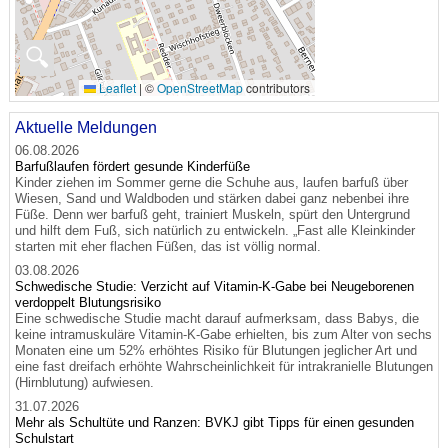
🔍
Leaflet
|
©
OpenStreetMap
contributors
Aktuelle Meldungen
06.08.2026
Barfußlaufen fördert gesunde Kinderfüße
Kinder ziehen im Sommer gerne die Schuhe aus, laufen barfuß über
Wiesen, Sand und Waldboden und stärken dabei ganz nebenbei ihre
Füße. Denn wer barfuß geht, trainiert Muskeln, spürt den Untergrund
und hilft dem Fuß, sich natürlich zu entwickeln. „Fast alle Kleinkinder
starten mit eher flachen Füßen, das ist völlig normal.
03.08.2026
Schwedische Studie: Verzicht auf Vitamin-K-Gabe bei Neugeborenen
verdoppelt Blutungsrisiko
Eine schwedische Studie macht darauf aufmerksam, dass Babys, die
keine intramuskuläre Vitamin-K-Gabe erhielten, bis zum Alter von sechs
Monaten eine um 52% erhöhtes Risiko für Blutungen jeglicher Art und
eine fast dreifach erhöhte Wahrscheinlichkeit für intrakranielle Blutungen
(Hirnblutung) aufwiesen.
31.07.2026
Mehr als Schultüte und Ranzen: BVKJ gibt Tipps für einen gesunden
Schulstart