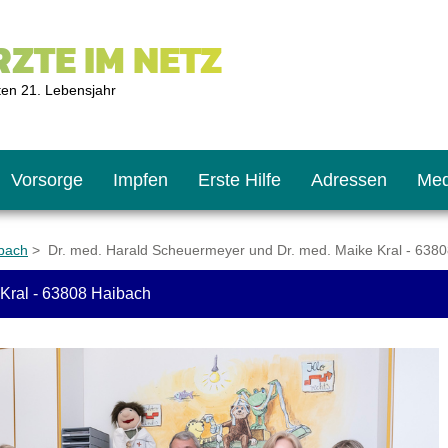
ZTE IM NETZ
ten 21. Lebensjahr
Vorsorge
Impfen
Erste Hilfe
Adressen
Med
ibach
> Dr. med. Harald Scheuermeyer und Dr. med. Maike Kral - 638
Kral - 63808 Haibach
U9
ie oft?
hner
s U11
chten?
2
r