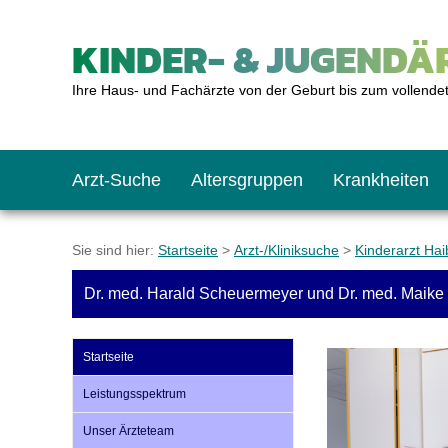
KINDER- & JUGENDÄR
Ihre Haus- und Fachärzte von der Geburt bis zum vollende
Arzt-Suche
Altersgruppen
Krankheiten
Das erste Jahr
Baby: U1 bis U6
Impfkalender
Notrufnummern
Notdienste
BMI-Rechner
Sie sind hier:
Startseite
>
Arzt-/Kliniksuche
>
Kinderarzt Ha
Dr. med. Harald Scheuermeyer und Dr. med. Maike 
Kleinkinder
Kleinkind: U7 bis 
Impfen: Wann und w
Giftnotruf
Sozialpädiatrie
Körpergrößen-Rec
Startseite
Schulkinder
Schulkind: U10 bi
Was muss man bea
Hausapotheke
Gesundheitsämter
Blutdruckrechner
Leistungsspektrum
Unser Ärzteteam
Jugendliche
Teenager: J1 bis J
Impfreaktionen
Sofortmaßnahmen
Link-Tipps
Wachstum-Rechne