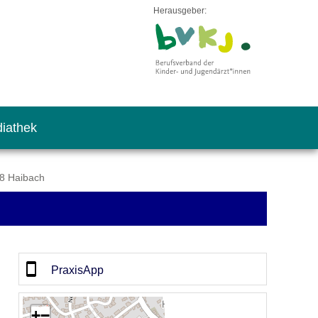
Herausgeber:
iathek
08 Haibach
PraxisApp
+
−