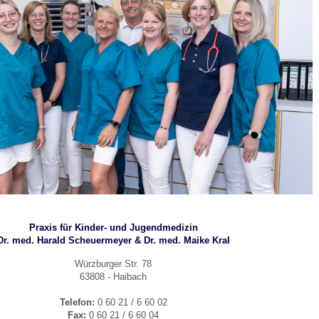
 Bildschirmmediengebrauch
rsorgen
erinnerung
der
Praxis für Kinder- und Jugendmedizin
ormationsflyer
Dr. med. Harald Scheuermeyer & Dr. med. Maike Kral
Würzburger Str. 78
d gestalten
63808 - Haibach
Telefon:
0 60 21 / 6 60 02
Fax:
0 60 21 / 6 60 04