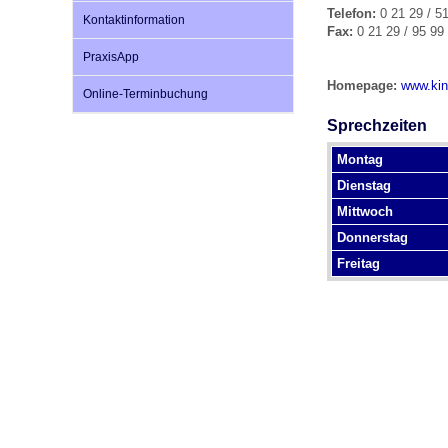
Telefon:
0 21 29 / 5
Kontaktinformation
Fax:
0 21 29 / 95 99
PraxisApp
Impfsicherheit
Notdienste
Empfehlungen zum
Homepage:
www.kin
Online-Terminbuchung
Häufige Fragen
Hörlexikon
Sprechzeiten
Montag
Dienstag
Recht auf Impfung
Material zu den Vo
Mittwoch
Donnerstag
Vorsorge- und Impf
Entwicklungskalen
Freitag
Broschüren und Inf
Familienzeit gesun