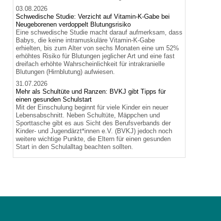
03.08.2026
Schwedische Studie: Verzicht auf Vitamin-K-Gabe bei
Neugeborenen verdoppelt Blutungsrisiko
Eine schwedische Studie macht darauf aufmerksam, dass
Babys, die keine intramuskuläre Vitamin-K-Gabe
erhielten, bis zum Alter von sechs Monaten eine um 52%
erhöhtes Risiko für Blutungen jeglicher Art und eine fast
dreifach erhöhte Wahrscheinlichkeit für intrakranielle
Blutungen (Hirnblutung) aufwiesen.
31.07.2026
Mehr als Schultüte und Ranzen: BVKJ gibt Tipps für
einen gesunden Schulstart
Mit der Einschulung beginnt für viele Kinder ein neuer
Lebensabschnitt. Neben Schultüte, Mäppchen und
Sporttasche gibt es aus Sicht des Berufsverbands der
Kinder- und Jugendärzt*innen e.V. (BVKJ) jedoch noch
weitere wichtige Punkte, die Eltern für einen gesunden
Start in den Schulalltag beachten sollten.