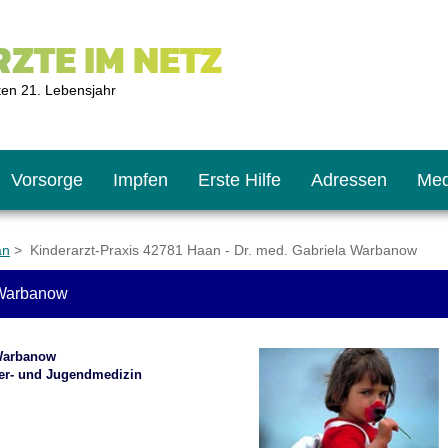
ZTE IM NETZ
ten 21. Lebensjahr
Vorsorge
Impfen
Erste Hilfe
Adressen
Med
an
> Kinderarzt-Praxis 42781 Haan - Dr. med. Gabriela Warbanow
 Warbanow
U9
ie oft?
hner
 Warbanow
s U11
chten?
der- und Jugendmedizin
2
r