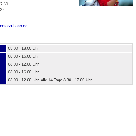
17 60
 27
 Bildschirmmediengebrauch
derarzt-haan.de
08.00 - 18.00 Uhr
08.00 - 16.00 Uhr
rsorgen
08.00 - 12.00 Uhr
08.00 - 16.00 Uhr
erinnerung
der
08.00 - 12.00 Uhr; alle 14 Tage 8.30 - 17.00 Uhr
ormationsflyer
d gestalten