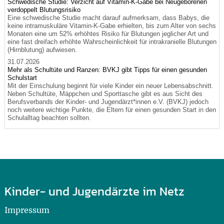
Schwedische Studie: Verzicht auf Vitamin-K-Gabe bei Neugeborenen
verdoppelt Blutungsrisiko
Eine schwedische Studie macht darauf aufmerksam, dass Babys, die
keine intramuskuläre Vitamin-K-Gabe erhielten, bis zum Alter von sechs
Monaten eine um 52% erhöhtes Risiko für Blutungen jeglicher Art und
eine fast dreifach erhöhte Wahrscheinlichkeit für intrakranielle Blutungen
(Hirnblutung) aufwiesen.
31.07.2026
Mehr als Schultüte und Ranzen: BVKJ gibt Tipps für einen gesunden
Schulstart
Mit der Einschulung beginnt für viele Kinder ein neuer Lebensabschnitt.
Neben Schultüte, Mäppchen und Sporttasche gibt es aus Sicht des
Berufsverbands der Kinder- und Jugendärzt*innen e.V. (BVKJ) jedoch
noch weitere wichtige Punkte, die Eltern für einen gesunden Start in den
Schulalltag beachten sollten.
Kinder- und Jugendärzte im Netz
Impressum