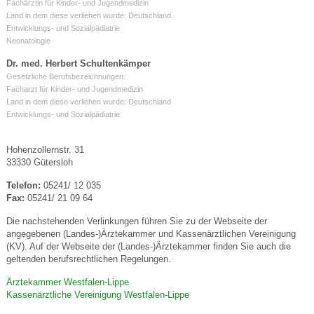
Fachärztin für Kinder- und Jugendmedizin
Land in dem diese verliehen wurde: Deutschland
Entwicklungs- und Sozialpädiatrie
Neonatologie
Dr. med. Herbert Schultenkämper
Gesetzliche Berufsbezeichnungen:
Facharzt für Kinder- und Jugendmedizin
Land in dem diese verliehen wurde: Deutschland
Entwicklungs- und Sozialpädiatrie
Hohenzollernstr. 31
33330 Gütersloh
Telefon:
05241/ 12 035
Fax:
05241/ 21 09 64
Die nachstehenden Verlinkungen führen Sie zu der Webseite der
angegebenen (Landes-)Ärztekammer und Kassenärztlichen Vereinigung
(KV). Auf der Webseite der (Landes-)Ärztekammer finden Sie auch die
geltenden berufsrechtlichen Regelungen.
Ärztekammer Westfalen-Lippe
Kassenärztliche Vereinigung Westfalen-Lippe