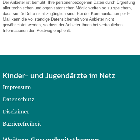
Der Anbieter ist bemüht, Ihre personenbezogenen Daten durch Ergreifung
aller technischen und organisatorischen Möglichkeiten so zu speichern,
dass sie für Dritte nicht zugänglich sind. Bei der Kommunikation per E-
Mail kann die vollständige Datensicherheit vom Anbieter nicht
gewährleistet werden, so dass der Anbieter Ihnen bei vertraulichen
Informationen den Postweg empfiehlt.
Kinder- und Jugendärzte im Netz
Impressum
Datenschutz
Disclaimer
Barrierefreiheit
Weitere Gesundheitsthemen