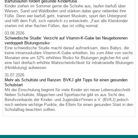
Barfußlaufen fördert gesunde Kinderfüße
Kinder ziehen im Sommer gerne die Schuhe aus, laufen barfuß über
Wiesen, Sand und Waldboden und stärken dabei ganz nebenbei ihre
Füße. Denn wer barfuß geht, trainiert Muskeln, spürt den Untergrund
und hilft dem Fuß, sich natürlich zu entwickeln. „Fast alle Kleinkinder
starten mit eher flachen Füßen, das ist völlig normal.
03.08.2026
Schwedische Studie: Verzicht auf Vitamin-K-Gabe bei Neugeborenen
verdoppelt Blutungsrisiko
Eine schwedische Studie macht darauf aufmerksam, dass Babys, die
keine intramuskuläre Vitamin-K-Gabe erhielten, bis zum Alter von sechs
Monaten eine um 52% erhöhtes Risiko für Blutungen jeglicher Art und
eine fast dreifach erhöhte Wahrscheinlichkeit für intrakranielle Blutungen
(Hirnblutung) aufwiesen.
31.07.2026
Mehr als Schultüte und Ranzen: BVKJ gibt Tipps für einen gesunden
Schulstart
Mit der Einschulung beginnt für viele Kinder ein neuer Lebensabschnitt.
Neben Schultüte, Mäppchen und Sporttasche gibt es aus Sicht des
Berufsverbands der Kinder- und Jugendärzt*innen e.V. (BVKJ) jedoch
noch weitere wichtige Punkte, die Eltern für einen gesunden Start in den
Schulalltag beachten sollten.