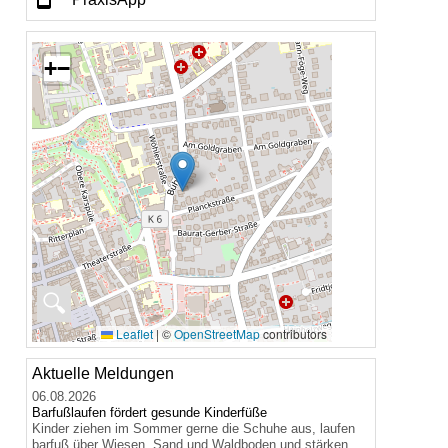
+
−
🔍
Leaflet
|
©
OpenStreetMap
contributors
Aktuelle Meldungen
06.08.2026
Barfußlaufen fördert gesunde Kinderfüße
Kinder ziehen im Sommer gerne die Schuhe aus, laufen
barfuß über Wiesen, Sand und Waldboden und stärken