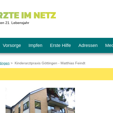
ZTE IM NETZ
ten 21. Lebensjahr
Vorsorge
Impfen
Erste Hilfe
Adressen
Med
tingen
> Kinderarztpraxis Göttingen - Matthias Feindt
U9
ie oft?
hner
s U11
chten?
2
r