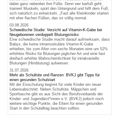
dabei ganz nebenbei ihre Füße. Denn wer barfuß geht,
trainiert Muskeln, spürt den Untergrund und hilft dem Fuß,
sich natürlich zu entwickeln. „Fast alle Kleinkinder starten
mit eher flachen Füßen, das ist völlig normal.
03.08.2026
Schwedische Studie: Verzicht auf Vitamin-K-Gabe bei
Neugeborenen verdoppelt Blutungsrisiko
Eine schwedische Studie macht darauf aufmerksam, dass
Babys, die keine intramuskuläre Vitamin-K-Gabe
erhielten, bis zum Alter von sechs Monaten eine um 52%
erhöhtes Risiko für Blutungen jeglicher Art und eine fast
dreifach erhöhte Wahrscheinlichkeit für intrakranielle
Blutungen (Hirnblutung) aufwiesen.
31.07.2026
Mehr als Schultüte und Ranzen: BVKJ gibt Tipps für
einen gesunden Schulstart
Mit der Einschulung beginnt für viele Kinder ein neuer
Lebensabschnitt. Neben Schultüte, Mäppchen und
Sporttasche gibt es aus Sicht des Berufsverbands der
Kinder- und Jugendärzt*innen e.V. (BVKJ) jedoch noch
weitere wichtige Punkte, die Eltern für einen gesunden
Start in den Schulalltag beachten sollten.