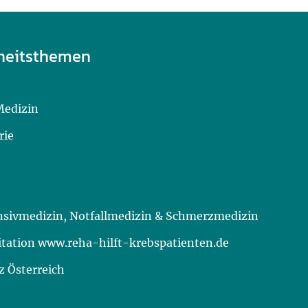
heitsthemen
Medizin
rie
ensivmedizin, Notfallmedizin & Schmerzmedizin
itation www.reha-hilft-krebspatienten.de
 Österreich