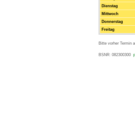
U0-Vorsorge
Dienstag
Mittwoch
Donnerstag
Freitag
Bitte vorher Termin 
BSNR: 082300300