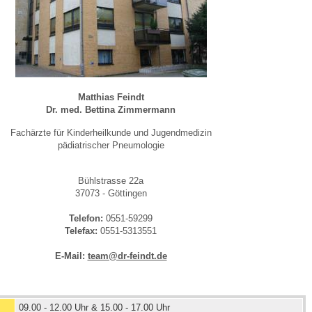
 Bildschirmmediengebrauch
Matthias Feindt
Dr. med. Bettina Zimmermann
rsorgen
Fachärzte für Kinderheilkunde und Jugendmedizin
pädiatrischer Pneumologie
erinnerung
der
Bühlstrasse 22a
37073 - Göttingen
Telefon:
0551-59299
ormationsflyer
Telefax:
0551-5313551
E-Mail:
team@dr-feindt.de
d gestalten
09.00 - 12.00 Uhr & 15.00 - 17.00 Uhr