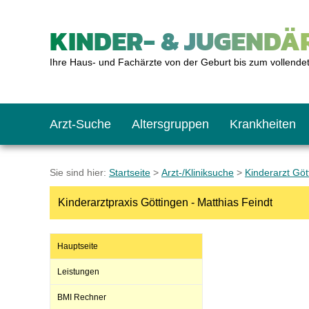
KINDER- & JUGENDÄR
Ihre Haus- und Fachärzte von der Geburt bis zum vollende
Arzt-Suche
Altersgruppen
Krankheiten
Das erste Jahr
Baby: U1 bis U6
Impfkalender
Notrufnummern
Notdienste
BMI-Rechner
Sie sind hier:
Startseite
>
Arzt-/Kliniksuche
>
Kinderarzt Göt
Kinderarztpraxis Göttingen - Matthias Feindt
Kleinkinder
Kleinkind: U7 bis 
Impfen: Wann und w
Giftnotruf
Sozialpädiatrie
Körpergrößen-Rec
Hauptseite
Schulkinder
Schulkind: U10 bi
Was muss man bea
Hausapotheke
Gesundheitsämter
Blutdruckrechner
Leistungen
BMI Rechner
Jugendliche
Teenager: J1 bis J
Impfreaktionen
Sofortmaßnahmen
Link-Tipps
Wachstum-Rechne