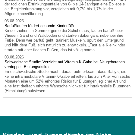
der tödlichen Ertrinkungsunfälle von 0- bis 14-Jährigen eine Epilepsie
als Begleiterkrankung vor, verglichen mit 0,7% bis 1,7% in der
Allgemeinbevölkerung.
06.08.2026
Barfußlaufen fördert gesunde Kinderfüße
Kinder ziehen im Sommer gerne die Schuhe aus, laufen barfuß über
Wiesen, Sand und Waldboden und stärken dabei ganz nebenbei ihre
Füße. Denn wer barfuß geht, trainiert Muskeln, spürt den Untergrund
und hilft dem Fuß, sich natürlich zu entwickeln. „Fast alle Kleinkinder
starten mit eher flachen Füßen, das ist völlig normal.
03.08.2026
Schwedische Studie: Verzicht auf Vitamin-K-Gabe bei Neugeborenen
verdoppelt Blutungsrisiko
Eine schwedische Studie macht darauf aufmerksam, dass Babys, die
keine intramuskuläre Vitamin-K-Gabe erhielten, bis zum Alter von sechs
Monaten eine um 52% erhöhtes Risiko für Blutungen jeglicher Art und
eine fast dreifach erhöhte Wahrscheinlichkeit für intrakranielle Blutungen
(Hirnblutung) aufwiesen.