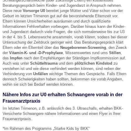
Schwangerschaftswoche (oder zukünftige Eltern) ein kostenloses
Beratungsgespräch beim Kinder- und Jugendarzt in Anspruch nehmen.
Diese neue
Vorsorge U0
bereitet junge Mütter und Väter schon vor der
Geburt im letzten Trimenon gut auf die bevorstehende Elternzeit vor.
Eltern können Unsicherheiten ausräumen und durch qualifizierte
Informationen Fehlverhalten vorbeugen. Darüber hinaus kann der Kinder-
und Jugendarzt dadurch viele Fragen, die sich normalerweise bis zur U3
in der 4. bis 5. Lebenswoche ansammeln, vorab klären, sodass bei dieser
Untersuchung der Zeitdruck geringer wird. Das Beratungsgespräch klärt
Eltern oder ein Elternteil über das
Neugeborenen-Screening
, den Zweck
der
Vitamin-K- und -D-Prophylaxe
, Wissenswertes rund ums
Stillen
,
das
Impfen
nach den Empfehlungen der Ständigen Impfkommission auf.
Auch was unter
Schütteltrauma
und dem
plötzlichen Kindstod
zu
verstehen ist und wie diese verhindert werden können, sind neben der
Verhinderung von
Unfällen
wichtige Themen des Gesprächs. Falls Eltern
dennoch Schwierigkeiten haben sollten, bekommen sie vorab Angaben,
wohin sie sich bei Bedarf wenden können.
Nähere Infos zur U0 erhalten Schwangere vorab in der
Frauenarztpraxis
Im letzten Trimenon, z.B. anlässlich des 3. Ultraschalls, erhalten BKK-
Versicherte Schwangere nähere Informationen und einen Flyer in Ihrer
Frauenarztpraxis.
*Im Rahmen des Programms „Starke Kids by BKK“