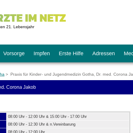
ZTE IM NETZ
ten 21. Lebensjahr
Vorsorge
Impfen
Erste Hilfe
Adressen
Med
tha
> Praxis für Kinder- und Jugendmedizin Gotha, Dr. med. Corona J
med. Corona Jakob
U9
ie oft?
hner
s U11
chten?
08:00 Uhr - 12:00 Uhr & 15:00 Uhr - 17:00 Uhr
08:00 Uhr - 12:30 Uhr & n.Vereinbarung
2
r
08:00 Uhr - 12:00 Uhr