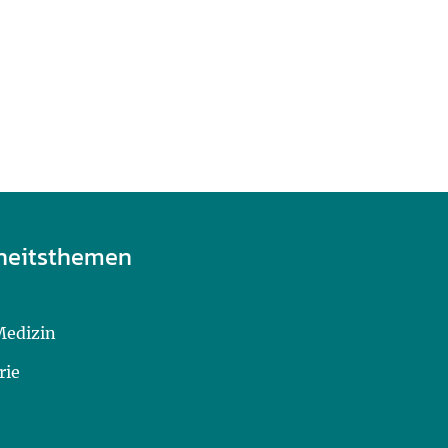
heitsthemen
Medizin
rie