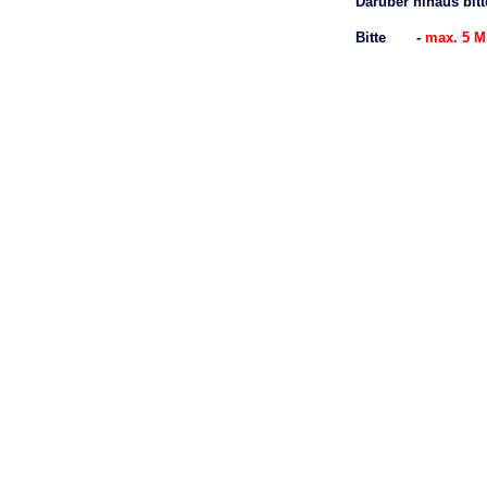
Darüber hinaus bit
Bitte -
max. 5 M