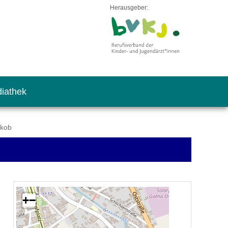
Herausgeber:
iathek
akob
+
−