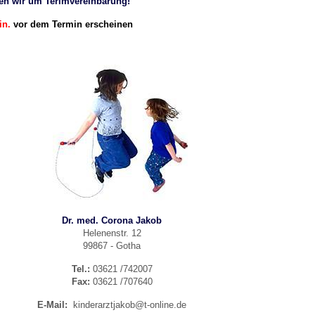
ten wir um Terimvereinbarung!
in.
vor dem Termin erscheinen
Dr. med. Corona Jakob
Helenenstr. 12
99867 - Gotha
Tel.:
03621 /742007
Fax:
03621 /707640
E-Mail:
kinderarztjakob@t-online.de