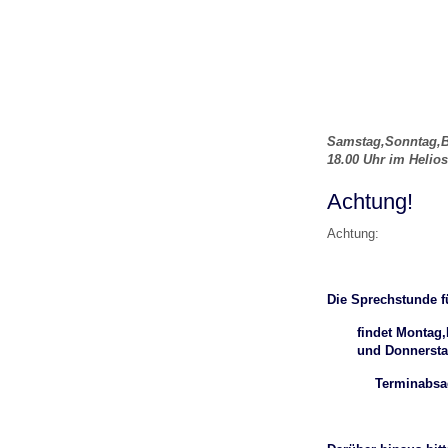
U0-Vorsorge
Samstag,Sonntag,Brü
18.00 Uhr im Helio
Achtung!
Achtung:
Die Sprechstunde fü
findet Montag
und Donnerst
Terminabsagung