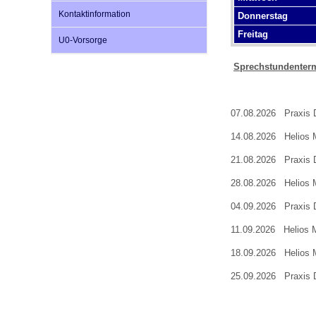
Kontaktinformation
Donnerstag
Freitag
U0-Vorsorge
Impfsicherheit
Notdienste
Empfehlungen zum
Sprechstundenterm
Häufige Fragen
Hörlexikon
07.08.2026 Praxis D
Recht auf Impfung
Material zu den Vo
14.08.2026 Helios 
21.08.2026 Praxis Dr
Vorsorge- und Impf
Entwicklungskalen
28.08.2026 Helios 
04.09.2026 Praxis D
Broschüren und Inf
11.09.2026 Helios M
18.09.2026 Helios 
Familienzeit gesun
25.09.2026 Praxis Dr