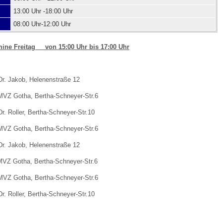
13:00 Uhr -18:00 Uhr
08:00 Uhr-12:00 Uhr
 Bildschirmmediengebrauch
ine Freitag von 15:00 Uhr bis 17:00 Uhr
r. Jakob, Helenenstraße 12
rsorgen
MVZ Gotha, Bertha-Schneyer-Str.6
. Roller, Bertha-Schneyer-Str.10
erinnerung
der
MVZ Gotha, Bertha-Schneyer-Str.6
r. Jakob, Helenenstraße 12
ormationsflyer
VZ Gotha, Bertha-Schneyer-Str.6
MVZ Gotha, Bertha-Schneyer-Str.6
d gestalten
. Roller, Bertha-Schneyer-Str.10