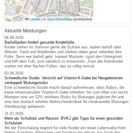
🔍
Leaflet
|
©
OpenStreetMap
contributors
Aktuelle Meldungen
06.08.2026
Barfußlaufen fördert gesunde Kinderfüße
Kinder ziehen im Sommer gerne die Schuhe aus, laufen barfuß über
Wiesen, Sand und Waldboden und stärken dabei ganz nebenbei ihre
Füße. Denn wer barfuß geht, trainiert Muskeln, spürt den Untergrund
und hilft dem Fuß, sich natürlich zu entwickeln. „Fast alle Kleinkinder
starten mit eher flachen Füßen, das ist völlig normal.
03.08.2026
Schwedische Studie: Verzicht auf Vitamin-K-Gabe bei Neugeborenen
verdoppelt Blutungsrisiko
Eine schwedische Studie macht darauf aufmerksam, dass Babys, die
keine intramuskuläre Vitamin-K-Gabe erhielten, bis zum Alter von sechs
Monaten eine um 52% erhöhtes Risiko für Blutungen jeglicher Art und
eine fast dreifach erhöhte Wahrscheinlichkeit für intrakranielle Blutungen
(Hirnblutung) aufwiesen.
31.07.2026
Mehr als Schultüte und Ranzen: BVKJ gibt Tipps für einen gesunden
Schulstart
Mit der Einschulung beginnt für viele Kinder ein neuer Lebensabschnitt.
Neben Schultüte, Mäppchen und Sporttasche gibt es aus Sicht des