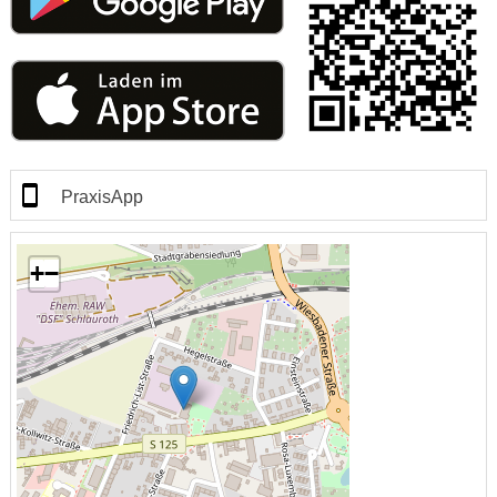
PraxisApp
+
−