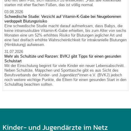
und hilft dem Fuß, sich natürlich zu entwickeln. „Fast alle Kleinkinder
starten mit eher flachen Füßen, das ist völlig normal.
03.08.2026
Schwedische Studie: Verzicht auf Vitamin-K-Gabe bei Neugeborenen
verdoppelt Blutungsrisiko
Eine schwedische Studie macht darauf aufmerksam, dass Babys, die
keine intramuskuläre Vitamin-K-Gabe erhielten, bis zum Alter von sechs
Monaten eine um 52% erhöhtes Risiko für Blutungen jeglicher Art und
eine fast dreifach erhöhte Wahrscheinlichkeit für intrakranielle Blutungen
(Hirnblutung) aufwiesen.
31.07.2026
Mehr als Schultüte und Ranzen: BVKJ gibt Tipps für einen gesunden
Schulstart
Mit der Einschulung beginnt für viele Kinder ein neuer Lebensabschnitt.
Neben Schultüte, Mäppchen und Sporttasche gibt es aus Sicht des
Berufsverbands der Kinder- und Jugendärzt*innen e.V. (BVKJ) jedoch
noch weitere wichtige Punkte, die Eltern für einen gesunden Start in den
Schulalltag beachten sollten.
Kinder- und Jugendärzte im Netz