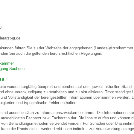
 Bildschirmmediengebrauch
8
rarzt-gr.de
nkungen führen Sie zu der Webseite der angegebenen (Landes-)Ärztekammer u
nden Sie auch die geltenden berufsrechtlichen Regelungen.
rsorgen
ekammer
nigung Sachsen
erinnerung
der
ss
eite wurden sorgfältig überprüft und beruhen auf dem jeweils aktuellen Stand. 
und ohne Vorankündigung zu bearbeiten und zu aktualisieren. Trotz ständiger
ormationsflyer
eit und Vollständigkeit der bereitgestellten Informationen übernommen werden
igkeiten und typografische Fehler enthalten.
 sind ausschließlich zu Informationszwecken bestimmt. Die Informationen stel
d gestalten
usgebildeten Facharzt bzw. Fachärztin dar. Die Inhalte dürfen und können nic
von Behandlungsmethoden verwendet werden. Für Schäden oder Unannehmlic
 kann die Praxis nicht - weder direkt noch indirekt - zur Verantwortung gezog