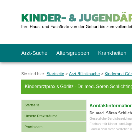
KINDER- & JUGENDÄR
Ihre Haus- und Fachärzte von der Geburt bis zum vollende
Arzt-Suche
Altersgruppen
Krankheiten
Das erste Jahr
Baby: U1 bis U6
Impfkalender
Notrufnummern
Notdienste
BMI-Rechner
Sie sind hier:
Startseite
>
Arzt-/Kliniksuche
>
Kinderarzt Görl
Kinderarztpraxis Görlitz - Dr. med. Sören Schlichtin
Kleinkinder
Kleinkind: U7 bis 
Impfen: Wann und w
Giftnotruf
Sozialpädiatrie
Körpergrößen-Rec
Startseite
Kontaktinformatio
Schulkinder
Schulkind: U10 bi
Was muss man bea
Hausapotheke
Gesundheitsämter
Blutdruckrechner
Dr. med. Sören Schlich
Unsere Praxisräume
Gesetzliche Berufsbezeichnu
Facharzt für Kinder- und Jug
Praxisteam
Land in dem diese verliehen 
Jugendliche
Teenager: J1 bis J
Impfreaktionen
Sofortmaßnahmen
Link-Tipps
Wachstum-Rechne