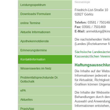
Neonatologie
Leistungsspektrum
Friedrich-List-Straße 10
Downloads/ Formulare
Impfsicherheit
Notdienste
Empfehlungen zum
02827 Görlitz
Telefon:
03581 / 750146
online Termine
Fax:
03581 / 7501469
Häufige Fragen
Hörlexikon
E-Mail:
anmeldung@kinde
Aktuelle Informationen
Die nachstehenden Verli
Apothekennotdienste
(Landes-)Ärztekammer fi
Recht auf Impfung
Material zu den Vo
Erinnerungstermine
Sächsische Landesärzt
Kassenärztlichen Verei
Kontaktinformation
Vorsorge- und Impf
Entwicklungskalen
Haftungsausschlu
Wissenswertes im Netz
Die Inhalte auf der Webs
Informationen jederzeit 
Problemfallsprechstunde Dr.
Broschüren und Inf
für Aktualität, Richtigk
Gottschalk
Grafiken können Ungenau
ePA
Die Inhalte der Webseite
Familienzeit gesun
Behandlungen durch den a
Aktuelles
Auswahl und Anwendung 
Informationen entstehen,
PraxisApp