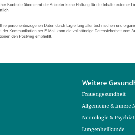
licher Kontrolle übernimmt der Anbieter keine Haftung für die Inhalte externer L
tlich.
 Ihre personenbezogenen Daten durch Ergreifung aller technischen und organis
ei der Kommunikation per E-Mail kann die vollständige Datensicherheit vom An
ationen den Postweg empfiehlt.
Weitere Gesund
Frauengesundheit
Allgemeine & Innere 
Neurologie & Psychiat
Lungenheilkunde