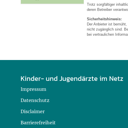
U0-Vorsorge
Trotz sorgfältiger inhalt
deren Betreiber verantwor
Sicherheitshinweis:
Der Anbieter ist bemüht,
nicht zugänglich sind. B
bei vertraulichen Inform
Kinder- und Jugendärzte im Netz
Impressum
Datenschutz
Disclaimer
Barrierefreiheit