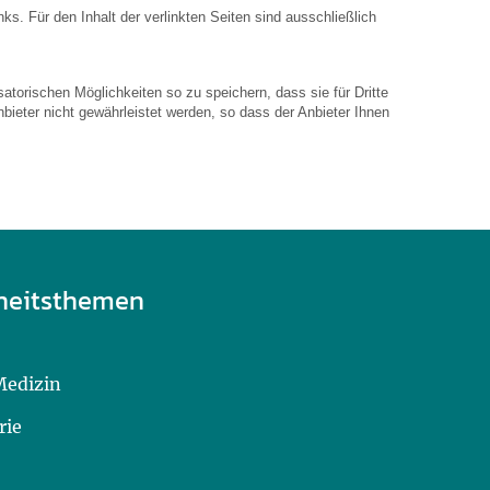
inks. Für den Inhalt der verlinkten Seiten sind ausschließlich
atorischen Möglichkeiten so zu speichern, dass sie für Dritte
bieter nicht gewährleistet werden, so dass der Anbieter Ihnen
heitsthemen
Medizin
rie