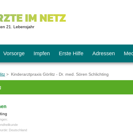
ZTE IM NETZ
ten 21. Lebensjahr
Vorsorge
Impfen
Erste Hilfe
Adressen
Med
itz
> Kinderarztpraxis Görlitz - Dr. med. Sören Schlichting
g
U9
ie oft?
hner
nen
s U11
chten?
ting
ngen:
endheilkunde
wurde: Deutschland
2
r