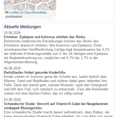
🔍
Leaflet
|
©
OpenStreetMap
contributors
Aktuelle Meldungen
10.08.2026
Ertrinken: Epilepsie und Autismus erhöhen das Risiko
Bestimmte medizinische Erkrankungen können das Risiko des
Ertrinkens drastisch erhöhen, Wie Autismus und Epilepsie. Einer
amerikanischen Veröffentlichung zufolge liegt beispielsweise bei 4,1%
der tödlichen Ertrinkungsunfälle von 0- bis 14-Jährigen eine Epilepsie
als Begleiterkrankung vor, verglichen mit 0,7% bis 1,7% in der
Allgemeinbevölkerung.
06.08.2026
Barfußlaufen fördert gesunde Kinderfüße
Kinder ziehen im Sommer gerne die Schuhe aus, laufen barfuß über
Wiesen, Sand und Waldboden und stärken dabei ganz nebenbei ihre
Füße. Denn wer barfuß geht, trainiert Muskeln, spürt den Untergrund
und hilft dem Fuß, sich natürlich zu entwickeln. „Fast alle Kleinkinder
starten mit eher flachen Füßen, das ist völlig normal.
03.08.2026
Schwedische Studie: Verzicht auf Vitamin-K-Gabe bei Neugeborenen
verdoppelt Blutungsrisiko
Eine schwedische Studie macht darauf aufmerksam, dass Babys, die
keine intramuskuläre Vitamin-K-Gabe erhielten, bis zum Alter von sechs