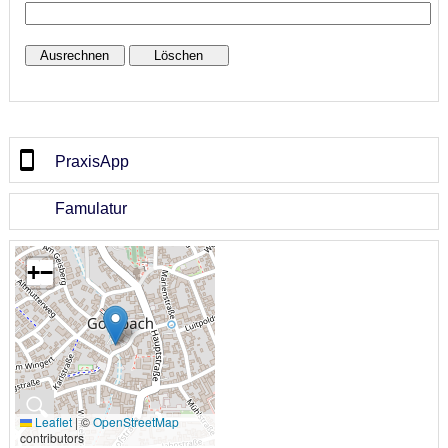
PraxisApp
Famulatur
+
−
🔍
Leaflet
|
©
OpenStreetMap
contributors