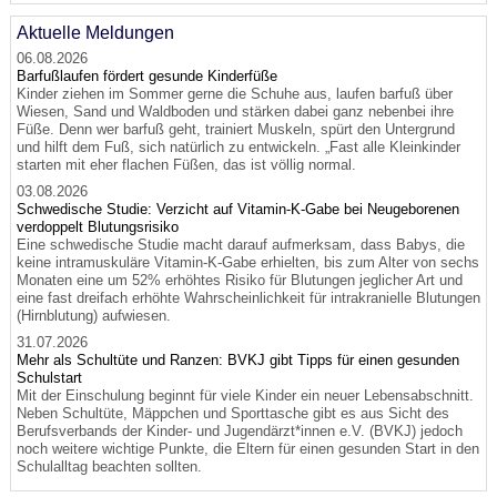
Aktuelle Meldungen
06.08.2026
Barfußlaufen fördert gesunde Kinderfüße
Kinder ziehen im Sommer gerne die Schuhe aus, laufen barfuß über
Wiesen, Sand und Waldboden und stärken dabei ganz nebenbei ihre
Füße. Denn wer barfuß geht, trainiert Muskeln, spürt den Untergrund
und hilft dem Fuß, sich natürlich zu entwickeln. „Fast alle Kleinkinder
starten mit eher flachen Füßen, das ist völlig normal.
03.08.2026
Schwedische Studie: Verzicht auf Vitamin-K-Gabe bei Neugeborenen
verdoppelt Blutungsrisiko
Eine schwedische Studie macht darauf aufmerksam, dass Babys, die
keine intramuskuläre Vitamin-K-Gabe erhielten, bis zum Alter von sechs
Monaten eine um 52% erhöhtes Risiko für Blutungen jeglicher Art und
eine fast dreifach erhöhte Wahrscheinlichkeit für intrakranielle Blutungen
(Hirnblutung) aufwiesen.
31.07.2026
Mehr als Schultüte und Ranzen: BVKJ gibt Tipps für einen gesunden
Schulstart
Mit der Einschulung beginnt für viele Kinder ein neuer Lebensabschnitt.
Neben Schultüte, Mäppchen und Sporttasche gibt es aus Sicht des
Berufsverbands der Kinder- und Jugendärzt*innen e.V. (BVKJ) jedoch
noch weitere wichtige Punkte, die Eltern für einen gesunden Start in den
Schulalltag beachten sollten.