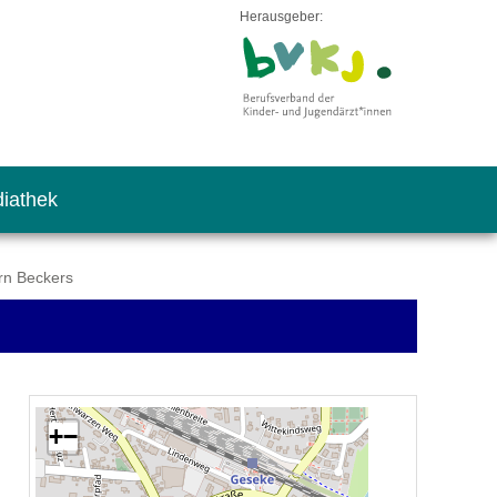
Herausgeber:
iathek
rn Beckers
+
−