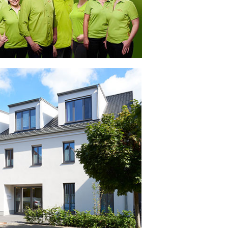
 Bildschirmmediengebrauch
rsorgen
erinnerung
der
ormationsflyer
d gestalten