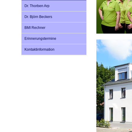
Dr. Thorben Arp
Dr. Björn Beckers
Impfsicherheit
Notdienste
Empfehlungen zum
BMI Rechner
Häufige Fragen
Hörlexikon
Erinnerungstermine
Kontaktinformation
Recht auf Impfung
Material zu den Vo
Vorsorge- und Impf
Entwicklungskalen
Broschüren und Inf
Familienzeit gesun