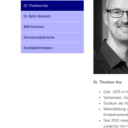
Dr. Thorben Arp
Dr. Björn Beckers
Impfsicherheit
Notdienste
Empfehlungen zum
BMI Rechner
Häufige Fragen
Hörlexikon
Erinnerungstermine
Kontaktinformation
Recht auf Impfung
Material zu den Vo
Vorsorge- und Impf
Entwicklungskalen
Dr. Thorben Arp
Geb. 1976 in 
Broschüren und Inf
Verheiratet, V
Studium der H
Weiterbildung 
Familienzeit gesun
Kinderkranke
Seit 2010 nied
zunächst mit H