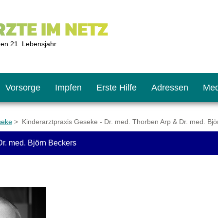
ZTE IM NETZ
ten 21. Lebensjahr
Vorsorge
Impfen
Erste Hilfe
Adressen
Med
seke
> Kinderarztpraxis Geseke - Dr. med. Thorben Arp & Dr. med. Bjö
Dr. med. Björn Beckers
U9
ie oft?
hner
s U11
chten?
2
r