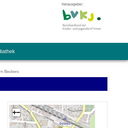
Herausgeber:
iathek
rn Beckers
+
−