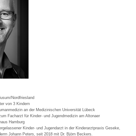
 Bildschirmmediengebrauch
rsorgen
erinnerung
der
Husum/Nordfriesland
ormationsflyer
ater von 3 Kindern
umanmedizin an der Medizinischen Universität Lübeck
zum Facharzt für Kinder- und Jugendmedizin am Altonaer
d gestalten
nhaus Hamburg
ergelassener Kinder- und Jugendarzt in der Kinderarztpraxis Geseke,
errn Johann Peters, seit 2018 mit Dr. Björn Beckers.