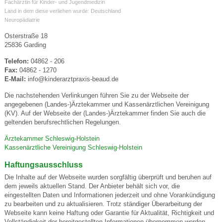
Fachärztin für Kinder- und Jugendmedizin
Land in dem diese verliehen wurde: Deutschland
Neuropädiatrie
Osterstraße 18
25836 Garding
Telefon:
04862 - 206
Fax:
04862 - 1270
E-Mail:
info@kinderarztpraxis-beaud.de
Die nachstehenden Verlinkungen führen Sie zu der Webseite der
angegebenen (Landes-)Ärztekammer und Kassenärztlichen Vereinigung
(KV). Auf der Webseite der (Landes-)Ärztekammer finden Sie auch die
geltenden berufsrechtlichen Regelungen.
Ärztekammer Schleswig-Holstein
Kassenärztliche Vereinigung Schleswig-Holstein
Haftungsausschluss
Die Inhalte auf der Webseite wurden sorgfältig überprüft und beruhen auf
dem jeweils aktuellen Stand. Der Anbieter behält sich vor, die
eingestellten Daten und Informationen jederzeit und ohne Vorankündigung
zu bearbeiten und zu aktualisieren. Trotz ständiger Überarbeitung der
Webseite kann keine Haftung oder Garantie für Aktualität, Richtigkeit und
Vollständigkeit der bereitgestellten Informationen übernommen werden.