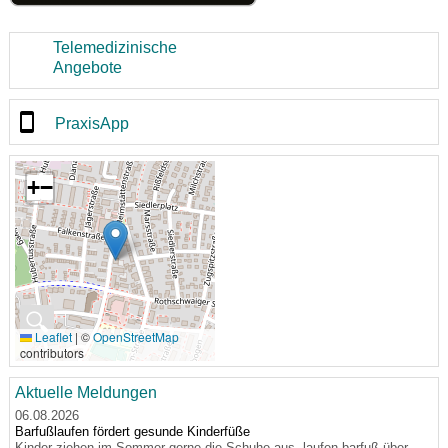
Telemedizinische
Angebote
PraxisApp
+
−
🔍
Leaflet
|
©
OpenStreetMap
contributors
Aktuelle Meldungen
06.08.2026
Barfußlaufen fördert gesunde Kinderfüße
Kinder ziehen im Sommer gerne die Schuhe aus, laufen barfuß über