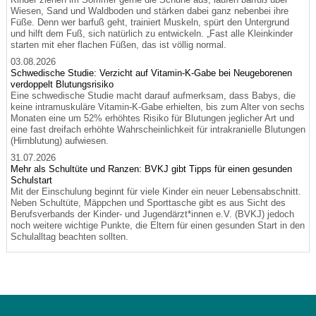
Wiesen, Sand und Waldboden und stärken dabei ganz nebenbei ihre
Füße. Denn wer barfuß geht, trainiert Muskeln, spürt den Untergrund
und hilft dem Fuß, sich natürlich zu entwickeln. „Fast alle Kleinkinder
starten mit eher flachen Füßen, das ist völlig normal.
03.08.2026
Schwedische Studie: Verzicht auf Vitamin-K-Gabe bei Neugeborenen
verdoppelt Blutungsrisiko
Eine schwedische Studie macht darauf aufmerksam, dass Babys, die
keine intramuskuläre Vitamin-K-Gabe erhielten, bis zum Alter von sechs
Monaten eine um 52% erhöhtes Risiko für Blutungen jeglicher Art und
eine fast dreifach erhöhte Wahrscheinlichkeit für intrakranielle Blutungen
(Hirnblutung) aufwiesen.
31.07.2026
Mehr als Schultüte und Ranzen: BVKJ gibt Tipps für einen gesunden
Schulstart
Mit der Einschulung beginnt für viele Kinder ein neuer Lebensabschnitt.
Neben Schultüte, Mäppchen und Sporttasche gibt es aus Sicht des
Berufsverbands der Kinder- und Jugendärzt*innen e.V. (BVKJ) jedoch
noch weitere wichtige Punkte, die Eltern für einen gesunden Start in den
Schulalltag beachten sollten.