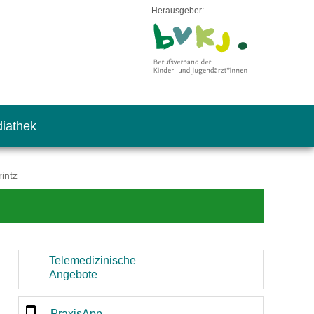
Herausgeber:
iathek
intz
Telemedizinische
Angebote
PraxisApp