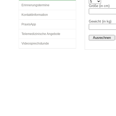
Erinnerungstermine
Größe (in cm)
Kontaktinformation
Impfsicherheit
Notdienste
Empfehlungen zum
Gewicht (in kg)
PraxisApp
Häufige Fragen
Hörlexikon
Telemedizinische Angebote
Videosprechstunde
Recht auf Impfung
Material zu den Vo
Vorsorge- und Impf
Entwicklungskalen
Broschüren und Inf
Familienzeit gesun