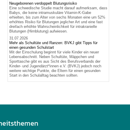
Neugeborenen verdoppelt Blutungsrisiko
Eine schwedische Studie macht darauf aufmerksam, dass
Babys, die keine intramuskuläre Vitamin-K-Gabe
erhielten, bis zum Alter von sechs Monaten eine um 52%
erhöhtes Risiko für Blutungen jeglicher Art und eine fast
dreifach erhöhte Wahrscheinlichkeit für intrakranielle
Blutungen (Hirnblutung) aufwiesen.
31.07.2026
Mehr als Schultüte und Ranzen: BVKJ gibt Tipps für
einen gesunden Schulstart
Mit der Einschulung beginnt für viele Kinder ein neuer
Lebensabschnitt. Neben Schultüte, Mäppchen und
Sporttasche gibt es aus Sicht des Berufsverbands der
Kinder- und Jugendärzt*innen e.V. (BVKJ) jedoch noch
weitere wichtige Punkte, die Eltern für einen gesunden
Start in den Schulalltag beachten sollten.
heitsthemen