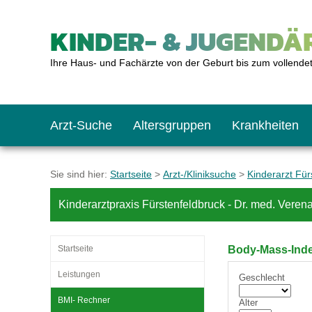
KINDER- & JUGENDÄR
Ihre Haus- und Fachärzte von der Geburt bis zum vollende
Arzt-Suche
Altersgruppen
Krankheiten
Das erste Jahr
Baby: U1 bis U6
Impfkalender
Notrufnummern
Notdienste
BMI-Rechner
Sie sind hier:
Startseite
>
Arzt-/Kliniksuche
>
Kinderarzt Für
Kinderarztpraxis Fürstenfeldbruck - Dr. med. Verena
Kleinkinder
Kleinkind: U7 bis 
Impfen: Wann und w
Giftnotruf
Sozialpädiatrie
Körpergrößen-Rec
Startseite
Body-Mass-Inde
Schulkinder
Schulkind: U10 bi
Was muss man bea
Hausapotheke
Gesundheitsämter
Blutdruckrechner
Leistungen
Geschlecht
BMI- Rechner
Alter
Jugendliche
Teenager: J1 bis J
Impfreaktionen
Sofortmaßnahmen
Link-Tipps
Wachstum-Rechne