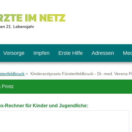
ZTE IM NETZ
ten 21. Lebensjahr
Vorsorge
Impfen
Erste Hilfe
Adressen
Med
stenfeldbruck
> Kinderarztpraxis Fürstenfeldbruck - Dr. med. Verena Pr
 Printz
U9
ie oft?
hner
x-Rechner für Kinder und Jugendliche:
s U11
chten?
2
r