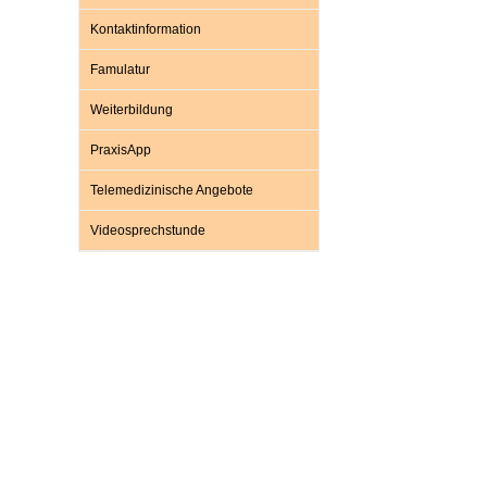
U0-Vorsorge
Kontaktinformation
Famulatur
Weiterbildung
PraxisApp
Telemedizinische Angebote
Videosprechstunde