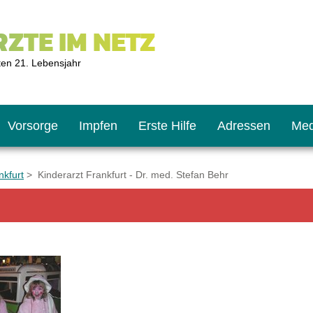
ZTE IM NETZ
ten 21. Lebensjahr
Vorsorge
Impfen
Erste Hilfe
Adressen
Med
nkfurt
> Kinderarzt Frankfurt - Dr. med. Stefan Behr
U9
ie oft?
hner
s U11
chten?
2
r