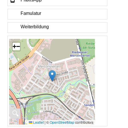
Famulatur
Weiterbildung
+
−
🔍
Leaflet
|
©
OpenStreetMap
contributors