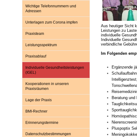
Wichtige Telefonnummern und
Adressen
Impfsicherheit
Notdienste
Empfehlungen zum
Unterlagen zum Corona impfen
Aus heutiger Sicht 
Leistungen zu Laste
Praxisteam
individuelle Gesund
Häufige Fragen
Hörlexikon
Individuelle Gesund
verbindliche Gebühr
Leistungsspektrum
Im Folgenden empf
Praxisablauf
Recht auf Impfung
Material zu den Vo
Ergänzende jä
Individuelle Gesundheitsleistungen
(IGEL)
Schullaufbahn
Vorsorge- und Impf
Entwicklungskalen
Intelligenztes
Kooperationen in unseren
Tonschwellena
Praxisräumen
Reisemedizini
Beratung und
Broschüren und Inf
Lage der Praxis
Tauglichkeits
Sporttauglich
BMI-Rechner
Homöopathisc
Familienzeit gesun
Nierenscreeni
Erinnerungstermine
Pluspoptix Se
Datenschutzbestimmungen
Meningokokken