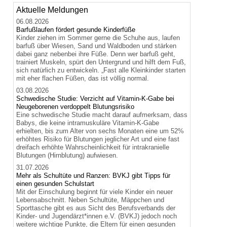
Aktuelle Meldungen
06.08.2026
Barfußlaufen fördert gesunde Kinderfüße
Kinder ziehen im Sommer gerne die Schuhe aus, laufen
barfuß über Wiesen, Sand und Waldboden und stärken
dabei ganz nebenbei ihre Füße. Denn wer barfuß geht,
trainiert Muskeln, spürt den Untergrund und hilft dem Fuß,
sich natürlich zu entwickeln. „Fast alle Kleinkinder starten
mit eher flachen Füßen, das ist völlig normal.
03.08.2026
Schwedische Studie: Verzicht auf Vitamin-K-Gabe bei
Neugeborenen verdoppelt Blutungsrisiko
Eine schwedische Studie macht darauf aufmerksam, dass
Babys, die keine intramuskuläre Vitamin-K-Gabe
erhielten, bis zum Alter von sechs Monaten eine um 52%
erhöhtes Risiko für Blutungen jeglicher Art und eine fast
dreifach erhöhte Wahrscheinlichkeit für intrakranielle
Blutungen (Hirnblutung) aufwiesen.
31.07.2026
Mehr als Schultüte und Ranzen: BVKJ gibt Tipps für
einen gesunden Schulstart
Mit der Einschulung beginnt für viele Kinder ein neuer
Lebensabschnitt. Neben Schultüte, Mäppchen und
Sporttasche gibt es aus Sicht des Berufsverbands der
Kinder- und Jugendärzt*innen e.V. (BVKJ) jedoch noch
weitere wichtige Punkte, die Eltern für einen gesunden