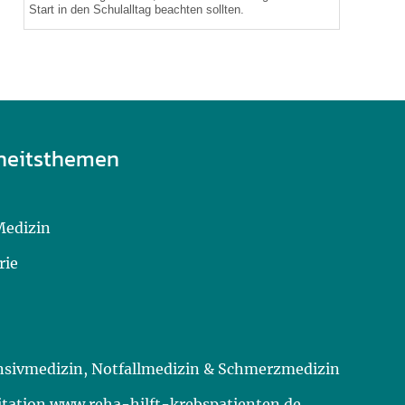
Start in den Schulalltag beachten sollten.
heitsthemen
Medizin
rie
ensivmedizin, Notfallmedizin & Schmerzmedizin
itation www.reha-hilft-krebspatienten.de