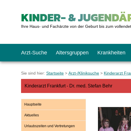
KINDER- & JUGENDÄR
Ihre Haus- und Fachärzte von der Geburt bis zum vollende
Arzt-Suche
Altersgruppen
Krankheiten
Das erste Jahr
Baby: U1 bis U6
Impfkalender
Notrufnummern
Notdienste
BMI-Rechner
Sie sind hier:
Startseite
>
Arzt-/Kliniksuche
>
Kinderarzt Fra
Kinderarzt Frankfurt - Dr. med. Stefan Behr
Kleinkinder
Kleinkind: U7 bis 
Impfen: Wann und w
Giftnotruf
Sozialpädiatrie
Körpergrößen-Rec
Hauptseite
Schulkinder
Schulkind: U10 bi
Was muss man bea
Hausapotheke
Gesundheitsämter
Blutdruckrechner
Aktuelles
Urlaubszeiten und Vertretungen
Jugendliche
Teenager: J1 bis J
Impfreaktionen
Sofortmaßnahmen
Link-Tipps
Wachstum-Rechne