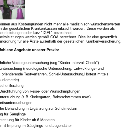
 Bildschirmmediengebrauch
können aus Kostengründen nicht mehr alle medizinisch wünschenswerten
n der gesetzlichen Krankenkassen erbracht werden. Diese werden als
heitsleistungen oder kurz "IGEL" bezeichnet.
heitsleistungen werden gemäß GOÄ berechnet. Dies ist eine gesetzlich
enordnung für alle Ärzte außerhalb der gesetzlichen Krankenversicherung.
ohlene Angebote unserer Praxis:
rsorgen
hrliche Vorsorgeuntersuchung (sog."Kinder-Intervall-Check")
untersuchung (neurologische Untersuchung, Entwicklungs- und
erinnerung
der
t, orientierende Testverfahren, Schiel-Untersuchung,Hörtest mittels
udiometrie).
sche Beratung
 Durchführung von Reise- oder Wunschimpfungen
ormationsflyer
untersuchung (z.B.Kindergarten, Babyschwimmen usw.)
keitsuntersuchungen
he Behandlung in Ergänzung zur Schulmedizin
d gestalten
ng für Säuglinge
htestung für Kinder ab 6 Monaten
-B Impfung im Säuglings- und Jugendalter