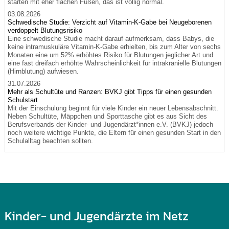
starten mit eher flachen Füßen, das ist völlig normal.
03.08.2026
Schwedische Studie: Verzicht auf Vitamin-K-Gabe bei Neugeborenen
verdoppelt Blutungsrisiko
Eine schwedische Studie macht darauf aufmerksam, dass Babys, die
keine intramuskuläre Vitamin-K-Gabe erhielten, bis zum Alter von sechs
Monaten eine um 52% erhöhtes Risiko für Blutungen jeglicher Art und
eine fast dreifach erhöhte Wahrscheinlichkeit für intrakranielle Blutungen
(Hirnblutung) aufwiesen.
31.07.2026
Mehr als Schultüte und Ranzen: BVKJ gibt Tipps für einen gesunden
Schulstart
Mit der Einschulung beginnt für viele Kinder ein neuer Lebensabschnitt.
Neben Schultüte, Mäppchen und Sporttasche gibt es aus Sicht des
Berufsverbands der Kinder- und Jugendärzt*innen e.V. (BVKJ) jedoch
noch weitere wichtige Punkte, die Eltern für einen gesunden Start in den
Schulalltag beachten sollten.
Kinder- und Jugendärzte im Netz