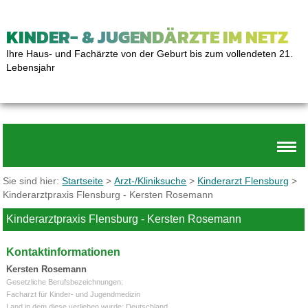
KINDER- & JUGENDÄRZTE IM NETZ
Ihre Haus- und Fachärzte von der Geburt bis zum vollendeten 21.
Lebensjahr
Sie sind hier:
Startseite
>
Arzt-/Kliniksuche
>
Kinderarzt Flensburg
>
Kinderarztpraxis Flensburg - Kersten Rosemann
Kinderarztpraxis Flensburg - Kersten Rosemann
Kontaktinformationen
Kersten Rosemann
Gesetzliche Berufsbezeichnungen:
Facharzt für Kinder- und Jugendmedizin
Land in dem diese verliehen wurde: Deutschland