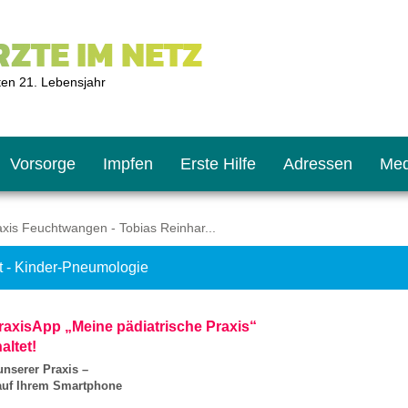
ZTE IM NETZ
ten 21. Lebensjahr
Vorsorge
Impfen
Erste Hilfe
Adressen
Med
xis Feuchtwangen - Tobias Reinhar...
t - Kinder-Pneumologie
U9
ie oft?
hner
raxisApp „Meine pädiatrische Praxis“
s U11
chten?
altet!
unserer Praxis –
 auf Ihrem Smartphone
2
r