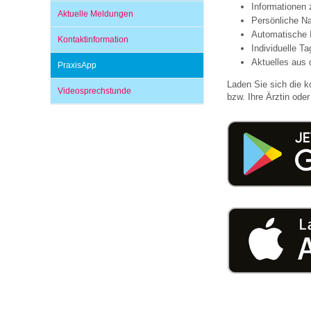
Informationen
Aktuelle Meldungen
Persönliche Na
Automatische 
Kontaktinformation
Impfsicherheit
Notdienste
Empfehlungen zum
Individuelle T
Aktuelles aus 
PraxisApp
Laden Sie sich die k
Häufige Fragen
Hörlexikon
Videosprechstunde
bzw. Ihre Ärztin oder 
Recht auf Impfung
Material zu den Vo
Vorsorge- und Impf
Entwicklungskalen
Broschüren und Inf
Familienzeit gesun