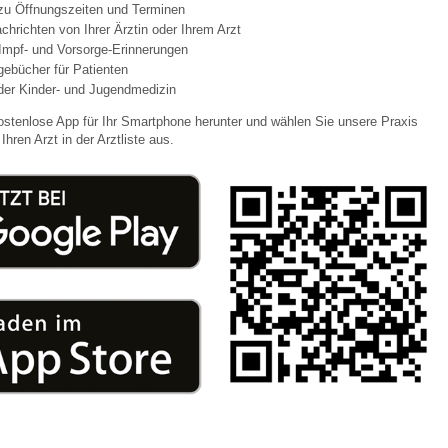
 zu Öffnungszeiten und Terminen
chrichten von Ihrer Ärztin oder Ihrem Arzt
Impf- und Vorsorge-Erinnerungen
 Bildschirmmediengebrauch
agebücher für Patienten
der Kinder- und Jugendmedizin
ostenlose App für Ihr Smartphone herunter und wählen Sie unsere Praxis
Ihren Arzt in der Arztliste aus.
rsorgen
erinnerung
der
ormationsflyer
d gestalten