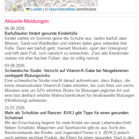
Leaflet
|
©
OpenStreetMap
contributors
Aktuelle Meldungen
06.08.2026
Barfußlaufen fördert gesunde Kinderfüße
Kinder ziehen im Sommer gerne die Schuhe aus, laufen barfuß über
Wiesen, Sand und Waldboden und stärken dabei ganz nebenbei ihre
Füße. Denn wer barfuß geht, trainiert Muskeln, spürt den Untergrund
und hilft dem Fuß, sich natürlich zu entwickeln. „Fast alle Kleinkinder
starten mit eher flachen Füßen, das ist völlig normal.
03.08.2026
Schwedische Studie: Verzicht auf Vitamin-K-Gabe bei Neugeborenen
verdoppelt Blutungsrisiko
Eine schwedische Studie macht darauf aufmerksam, dass Babys, die
keine intramuskuläre Vitamin-K-Gabe erhielten, bis zum Alter von sechs
Monaten eine um 52% erhöhtes Risiko für Blutungen jeglicher Art und
eine fast dreifach erhöhte Wahrscheinlichkeit für intrakranielle Blutungen
(Hirnblutung) aufwiesen.
31.07.2026
Mehr als Schultüte und Ranzen: BVKJ gibt Tipps für einen gesunden
Schulstart
Mit der Einschulung beginnt für viele Kinder ein neuer Lebensabschnitt.
Neben Schultüte, Mäppchen und Sporttasche gibt es aus Sicht des
Berufsverbands der Kinder- und Jugendärzt*innen e.V. (BVKJ) jedoch
noch weitere wichtige Punkte, die Eltern für einen gesunden Start in den