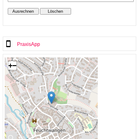
PraxisApp
+
−
🔍