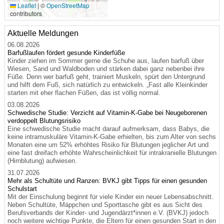
Leaflet
|
©
OpenStreetMap
contributors
Aktuelle Meldungen
06.08.2026
Barfußlaufen fördert gesunde Kinderfüße
Kinder ziehen im Sommer gerne die Schuhe aus, laufen barfuß über
Wiesen, Sand und Waldboden und stärken dabei ganz nebenbei ihre
Füße. Denn wer barfuß geht, trainiert Muskeln, spürt den Untergrund
und hilft dem Fuß, sich natürlich zu entwickeln. „Fast alle Kleinkinder
starten mit eher flachen Füßen, das ist völlig normal.
03.08.2026
Schwedische Studie: Verzicht auf Vitamin-K-Gabe bei Neugeborenen
verdoppelt Blutungsrisiko
Eine schwedische Studie macht darauf aufmerksam, dass Babys, die
keine intramuskuläre Vitamin-K-Gabe erhielten, bis zum Alter von sechs
Monaten eine um 52% erhöhtes Risiko für Blutungen jeglicher Art und
eine fast dreifach erhöhte Wahrscheinlichkeit für intrakranielle Blutungen
(Hirnblutung) aufwiesen.
31.07.2026
Mehr als Schultüte und Ranzen: BVKJ gibt Tipps für einen gesunden
Schulstart
Mit der Einschulung beginnt für viele Kinder ein neuer Lebensabschnitt.
Neben Schultüte, Mäppchen und Sporttasche gibt es aus Sicht des
Berufsverbands der Kinder- und Jugendärzt*innen e.V. (BVKJ) jedoch
noch weitere wichtige Punkte, die Eltern für einen gesunden Start in den