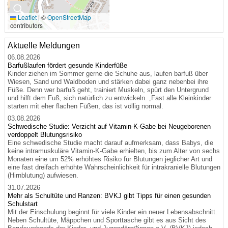
🔍
Leaflet
|
©
OpenStreetMap
contributors
Aktuelle Meldungen
06.08.2026
Barfußlaufen fördert gesunde Kinderfüße
Kinder ziehen im Sommer gerne die Schuhe aus, laufen barfuß über
Wiesen, Sand und Waldboden und stärken dabei ganz nebenbei ihre
Füße. Denn wer barfuß geht, trainiert Muskeln, spürt den Untergrund
und hilft dem Fuß, sich natürlich zu entwickeln. „Fast alle Kleinkinder
starten mit eher flachen Füßen, das ist völlig normal.
03.08.2026
Schwedische Studie: Verzicht auf Vitamin-K-Gabe bei Neugeborenen
verdoppelt Blutungsrisiko
Eine schwedische Studie macht darauf aufmerksam, dass Babys, die
keine intramuskuläre Vitamin-K-Gabe erhielten, bis zum Alter von sechs
Monaten eine um 52% erhöhtes Risiko für Blutungen jeglicher Art und
eine fast dreifach erhöhte Wahrscheinlichkeit für intrakranielle Blutungen
(Hirnblutung) aufwiesen.
31.07.2026
Mehr als Schultüte und Ranzen: BVKJ gibt Tipps für einen gesunden
Schulstart
Mit der Einschulung beginnt für viele Kinder ein neuer Lebensabschnitt.
Neben Schultüte, Mäppchen und Sporttasche gibt es aus Sicht des