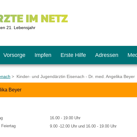
ZTE IM NETZ
ten 21. Lebensjahr
Vorsorge
Impfen
Erste Hilfe
Adressen
Med
senach
> Kinder- und Jugendärztin Eisenach - Dr. med. Angelika Beyer
lika Beyer
U9
ie oft?
hner
s U11
chten?
ag
16.00 - 19.00 Uhr
Feiertag
9.00 -12.00 Uhr und 16.00 - 19.00 Uhr
2
r