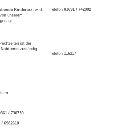
Telefon
03691 / 742002
abende Kinderarzt
wird
 von unserem
 Bildschirmmediengebrauch
angesagt.
rechzeiten ist der
 Notdienst
zuständig.
Telefon
116117
rsorgen
erinnerung
der
mern:
ormationsflyer
0361 / 730730
d gestalten
 / 6982610