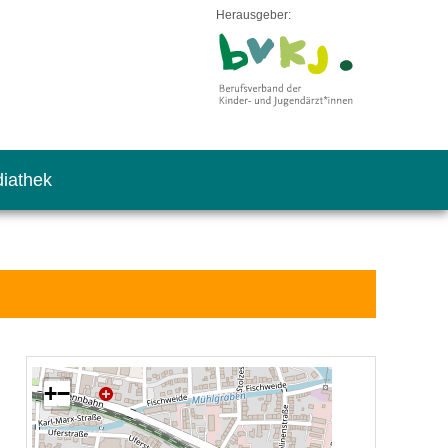
Herausgeber:
iathek
+
−