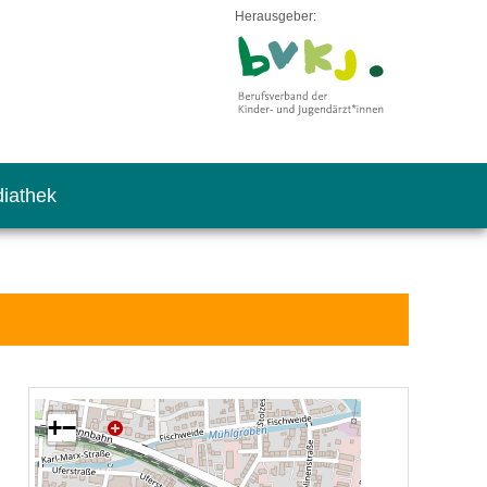
Herausgeber:
iathek
+
−