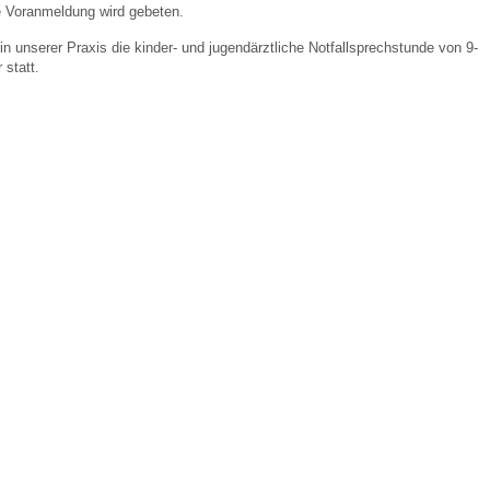
e Voranmeldung wird gebeten.
in unserer Praxis die kinder- und jugendärztliche Notfallsprechstunde von 9-
 Bildschirmmediengebrauch
 statt.
rsorgen
erinnerung
der
ormationsflyer
d gestalten