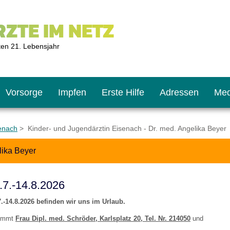
ZTE IM NETZ
ten 21. Lebensjahr
Vorsorge
Impfen
Erste Hilfe
Adressen
Med
senach
> Kinder- und Jugendärztin Eisenach - Dr. med. Angelika Beyer
lika Beyer
U9
ie oft?
hner
7.-14.8.2026
s U11
chten?
7.-14.8.2026 befinden wir uns im Urlaub.
nimmt
Frau Dipl. med. Schröder, Karlsplatz 20, Tel. Nr. 214050
und
2
r