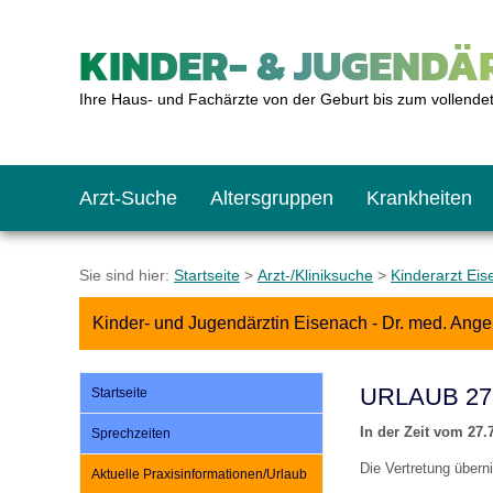
KINDER- & JUGENDÄR
Ihre Haus- und Fachärzte von der Geburt bis zum vollende
Arzt-Suche
Altersgruppen
Krankheiten
Das erste Jahr
Baby: U1 bis U6
Impfkalender
Notrufnummern
Notdienste
BMI-Rechner
Sie sind hier:
Startseite
>
Arzt-/Kliniksuche
>
Kinderarzt Ei
Kinder- und Jugendärztin Eisenach - Dr. med. Ange
Kleinkinder
Kleinkind: U7 bis 
Impfen: Wann und w
Giftnotruf
Sozialpädiatrie
Körpergrößen-Rec
URLAUB 27.
Startseite
Schulkinder
Schulkind: U10 bi
Was muss man bea
Hausapotheke
Gesundheitsämter
Blutdruckrechner
In der Zeit vom 27.
Sprechzeiten
Die Vertretung über
Aktuelle Praxisinformationen/Urlaub
Jugendliche
Teenager: J1 bis J
Impfreaktionen
Sofortmaßnahmen
Link-Tipps
Wachstum-Rechne