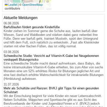
🔍
Leaflet
|
©
OpenStreetMap
contributors
Aktuelle Meldungen
06.08.2026
Barfußlaufen fördert gesunde Kinderfüße
Kinder ziehen im Sommer gerne die Schuhe aus, laufen barfuß über
Wiesen, Sand und Waldboden und stärken dabei ganz nebenbei ihre
Füße. Denn wer barfuß geht, trainiert Muskeln, spürt den Untergrund
und hilft dem Fuß, sich natürlich zu entwickeln. „Fast alle Kleinkinder
starten mit eher flachen Füßen, das ist völlig normal.
03.08.2026
Schwedische Studie: Verzicht auf Vitamin-K-Gabe bei Neugeborenen
verdoppelt Blutungsrisiko
Eine schwedische Studie macht darauf aufmerksam, dass Babys, die
keine intramuskuläre Vitamin-K-Gabe erhielten, bis zum Alter von sechs
Monaten eine um 52% erhöhtes Risiko für Blutungen jeglicher Art und
eine fast dreifach erhöhte Wahrscheinlichkeit für intrakranielle Blutungen
(Hirnblutung) aufwiesen.
31.07.2026
Mehr als Schultüte und Ranzen: BVKJ gibt Tipps für einen gesunden
Schulstart
Mit der Einschulung beginnt für viele Kinder ein neuer Lebensabschnitt.
Neben Schultüte, Mäppchen und Sporttasche gibt es aus Sicht des
Berufsverbands der Kinder- und Jugendärzt*innen e.V. (BVKJ) jedoch