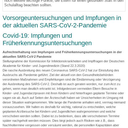
noch weitere wichtige Punkte, die Eltern für einen gesunden Start in den
Schulalltag beachten sollten.
Vorsorgeuntersuchungen und Impfungen in
der aktuellen SARS-CoV-2-Pandemie
Covid-19: Impfungen und
Früherkennungsuntersuchungen
Aufrechterhaltung von Impfungen und
Früherkennungsuntersuchungen
in der
aktuellen SARS-CoV-2 Pandemie
Stellungnahme der Kommission für Infektionskrankheiten und Impffragen der Deutschen
Akademie für Kinder- und Jugendmedizin (Stand 22.3.2020)
Die rasche Ausbreitung des neuen Coronavirus SARS-CoV-2 hat zur Einstufung des
Ausbruchs als Pandemie geführt. Ziel der aktuell von den Gesundheitsbehörden
verordneten Maßnahmen und Empfehlungen sind die Eindämmung oder Verzögerung
der Ausbreitung des SARS-CoV-2. Deshalb ist auch geraten worden, nur zum Arzt zu
gehen, wenn man deutlich erkrankt ist. Infolgedessen vermeiden Eltern Besuche in
Kinder- und Jugendarztpraxen mit ihren Kindern und hinterfragen geplante Termine oder
sagen sie ab. Auch auf Seiten der Ärzteschaft haben wir Unsicherheiten im Umgang mit
dieser Situation wahrgenommen. Wie lange die Pandemie anhalten wird, vermag niemand
vorauszusehen. Wir halten es deshalb für wichtig, rational zu entscheiden, welche
geplanten Arztbesuche bei Kindern und Jugendlichen wahrgenommen und welche
verschoben werden sollten. Dabei ist zu bedenken, dass alle verschobenen Termine
später nachgeholt werden müssen. Dies birgt jedoch auch Risiken wie z.B., dass
Nachholtermine vergessen oder versäumt werden, die personellen Kapazitäten aber