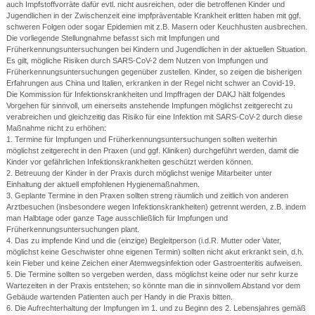
auch Impfstoffvorräte dafür evtl. nicht ausreichen, oder die betroffenen Kinder und
Jugendlichen in der Zwischenzeit eine impfpräventable Krankheit erlitten haben mit ggf.
schweren Folgen oder sogar Epidemien mit z.B. Masern oder Keuchhusten ausbrechen.
Die vorliegende Stellungnahme befasst sich mit Impfungen und
Früherkennungsuntersuchungen bei Kindern und Jugendlichen in der aktuellen Situation.
Es gilt, mögliche Risiken durch SARS-CoV-2 dem Nutzen von Impfungen und
Früherkennungsuntersuchungen gegenüber zustellen. Kinder, so zeigen die bisherigen
Erfahrungen aus China und Italien, erkranken in der Regel nicht schwer an Covid-19.
Die Kommission für Infektionskrankheiten und Impffragen der DAKJ hält folgendes
Vorgehen für sinnvoll, um einerseits anstehende Impfungen möglichst zeitgerecht zu
verabreichen und gleichzeitig das Risiko für eine Infektion mit SARS-CoV-2 durch diese
Maßnahme nicht zu erhöhen:
1. Termine für Impfungen und Früherkennungsuntersuchungen sollten weiterhin
möglichst zeitgerecht in den Praxen (und ggf. Kliniken) durchgeführt werden, damit die
Kinder vor gefährlichen Infektionskrankheiten geschützt werden können.
2. Betreuung der Kinder in der Praxis durch möglichst wenige Mitarbeiter unter
Einhaltung der aktuell empfohlenen Hygienemaßnahmen.
3. Geplante Termine in den Praxen sollten streng räumlich und zeitlich von anderen
Arztbesuchen (insbesondere wegen Infektionskrankheiten) getrennt werden, z.B. indem
man Halbtage oder ganze Tage ausschließlich für Impfungen und
Früherkennungsuntersuchungen plant.
4. Das zu impfende Kind und die (einzige) Begleitperson (i.d.R. Mutter oder Vater,
möglichst keine Geschwister ohne eigenen Termin) sollten nicht akut erkrankt sein, d.h.
kein Fieber und keine Zeichen einer Atemwegsinfektion oder Gastroenteritis aufweisen.
5. Die Termine sollten so vergeben werden, dass möglichst keine oder nur sehr kurze
Wartezeiten in der Praxis entstehen; so könnte man die in sinnvollem Abstand vor dem
Gebäude wartenden Patienten auch per Handy in die Praxis bitten.
6. Die Aufrechterhaltung der Impfungen im 1. und zu Beginn des 2. Lebensjahres gemäß