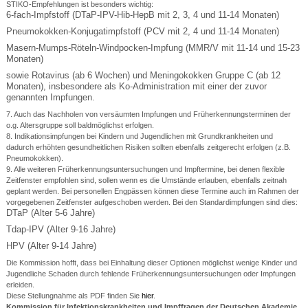
STIKO-Empfehlungen ist besonders wichtig:
6-fach-Impfstoff (DTaP-IPV-Hib-HepB mit 2, 3, 4 und 11-14 Monaten)
Pneumokokken-Konjugatimpfstoff (PCV mit 2, 4 und 11-14 Monaten)
Masern-Mumps-Röteln-Windpocken-Impfung (MMR/V mit 11-14 und 15-23
Monaten)
sowie Rotavirus (ab 6 Wochen) und Meningokokken Gruppe C (ab 12
Monaten), insbesondere als Ko-Administration mit einer der zuvor
genannten Impfungen.
7. Auch das Nachholen von versäumten Impfungen und Früherkennungsterminen der
o.g. Altersgruppe soll baldmöglichst erfolgen.
8. Indikationsimpfungen bei Kindern und Jugendlichen mit Grundkrankheiten und
dadurch erhöhten gesundheitlichen Risiken sollten ebenfalls zeitgerecht erfolgen (z.B.
Pneumokokken).
9. Alle weiteren Früherkennungsuntersuchungen und Impftermine, bei denen flexible
Zeitfenster empfohlen sind, sollen wenn es die Umstände erlauben, ebenfalls zeitnah
geplant werden. Bei personellen Engpässen können diese Termine auch im Rahmen der
vorgegebenen Zeitfenster aufgeschoben werden. Bei den Standardimpfungen sind dies:
DTaP (Alter 5-6 Jahre)
Tdap-IPV (Alter 9-16 Jahre)
HPV (Alter 9-14 Jahre)
Die Kommission hofft, dass bei Einhaltung dieser Optionen möglichst wenige Kinder und
Jugendliche Schaden durch fehlende Früherkennungsuntersuchungen oder Impfungen
erleiden.
Diese Stellungnahme als PDF finden Sie
hier
.
Kommission für Infektionskrankheiten und Impffragen der Deutschen Akademie