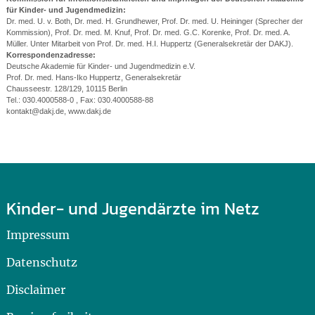
für Kinder- und Jugendmedizin:
Dr. med. U. v. Both, Dr. med. H. Grundhewer, Prof. Dr. med. U. Heininger (Sprecher der
Kommission), Prof. Dr. med. M. Knuf, Prof. Dr. med. G.C. Korenke, Prof. Dr. med. A.
Müller. Unter Mitarbeit von Prof. Dr. med. H.I. Huppertz (Generalsekretär der DAKJ).
Korrespondenzadresse:
Deutsche Akademie für Kinder- und Jugendmedizin e.V.
Prof. Dr. med. Hans-Iko Huppertz, Generalsekretär
Chausseestr. 128/129, 10115 Berlin
Tel.: 030.4000588-0 , Fax: 030.4000588-88
kontakt@dakj.de, www.dakj.de
Kinder- und Jugendärzte im Netz
Impressum
Datenschutz
Disclaimer