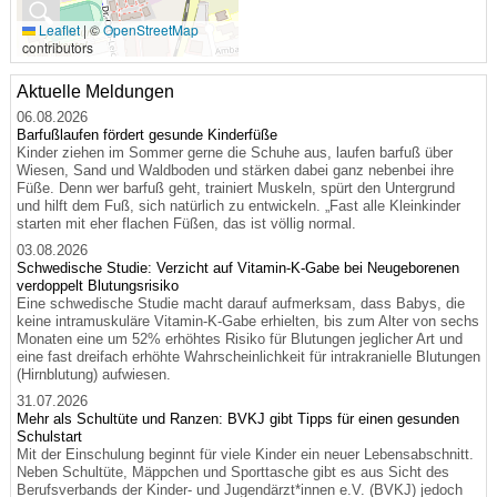
🔍
Leaflet
|
©
OpenStreetMap
contributors
Aktuelle Meldungen
06.08.2026
Barfußlaufen fördert gesunde Kinderfüße
Kinder ziehen im Sommer gerne die Schuhe aus, laufen barfuß über
Wiesen, Sand und Waldboden und stärken dabei ganz nebenbei ihre
Füße. Denn wer barfuß geht, trainiert Muskeln, spürt den Untergrund
und hilft dem Fuß, sich natürlich zu entwickeln. „Fast alle Kleinkinder
starten mit eher flachen Füßen, das ist völlig normal.
03.08.2026
Schwedische Studie: Verzicht auf Vitamin-K-Gabe bei Neugeborenen
verdoppelt Blutungsrisiko
Eine schwedische Studie macht darauf aufmerksam, dass Babys, die
keine intramuskuläre Vitamin-K-Gabe erhielten, bis zum Alter von sechs
Monaten eine um 52% erhöhtes Risiko für Blutungen jeglicher Art und
eine fast dreifach erhöhte Wahrscheinlichkeit für intrakranielle Blutungen
(Hirnblutung) aufwiesen.
31.07.2026
Mehr als Schultüte und Ranzen: BVKJ gibt Tipps für einen gesunden
Schulstart
Mit der Einschulung beginnt für viele Kinder ein neuer Lebensabschnitt.
Neben Schultüte, Mäppchen und Sporttasche gibt es aus Sicht des
Berufsverbands der Kinder- und Jugendärzt*innen e.V. (BVKJ) jedoch