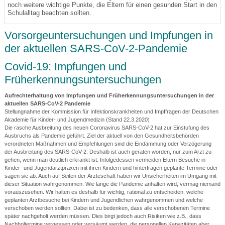
noch weitere wichtige Punkte, die Eltern für einen gesunden Start in den
Schulalltag beachten sollten.
Vorsorgeuntersuchungen und Impfungen in
der aktuellen SARS-CoV-2-Pandemie
Covid-19: Impfungen und
Früherkennungsuntersuchungen
Aufrechterhaltung von Impfungen und
Früherkennungsuntersuchungen
in der
aktuellen SARS-CoV-2 Pandemie
Stellungnahme der Kommission für Infektionskrankheiten und Impffragen der Deutschen
Akademie für Kinder- und Jugendmedizin (Stand 22.3.2020)
Die rasche Ausbreitung des neuen Coronavirus SARS-CoV-2 hat zur Einstufung des
Ausbruchs als Pandemie geführt. Ziel der aktuell von den Gesundheitsbehörden
verordneten Maßnahmen und Empfehlungen sind die Eindämmung oder Verzögerung
der Ausbreitung des SARS-CoV-2. Deshalb ist auch geraten worden, nur zum Arzt zu
gehen, wenn man deutlich erkrankt ist. Infolgedessen vermeiden Eltern Besuche in
Kinder- und Jugendarztpraxen mit ihren Kindern und hinterfragen geplante Termine oder
sagen sie ab. Auch auf Seiten der Ärzteschaft haben wir Unsicherheiten im Umgang mit
dieser Situation wahrgenommen. Wie lange die Pandemie anhalten wird, vermag niemand
vorauszusehen. Wir halten es deshalb für wichtig, rational zu entscheiden, welche
geplanten Arztbesuche bei Kindern und Jugendlichen wahrgenommen und welche
verschoben werden sollten. Dabei ist zu bedenken, dass alle verschobenen Termine
später nachgeholt werden müssen. Dies birgt jedoch auch Risiken wie z.B., dass
Nachholtermine vergessen oder versäumt werden, die personellen Kapazitäten aber