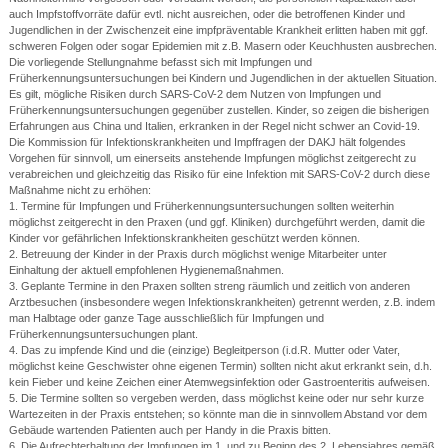
auch Impfstoffvorräte dafür evtl. nicht ausreichen, oder die betroffenen Kinder und
Jugendlichen in der Zwischenzeit eine impfpräventable Krankheit erlitten haben mit ggf.
schweren Folgen oder sogar Epidemien mit z.B. Masern oder Keuchhusten ausbrechen.
Die vorliegende Stellungnahme befasst sich mit Impfungen und
Früherkennungsuntersuchungen bei Kindern und Jugendlichen in der aktuellen Situation.
Es gilt, mögliche Risiken durch SARS-CoV-2 dem Nutzen von Impfungen und
Früherkennungsuntersuchungen gegenüber zustellen. Kinder, so zeigen die bisherigen
Erfahrungen aus China und Italien, erkranken in der Regel nicht schwer an Covid-19.
Die Kommission für Infektionskrankheiten und Impffragen der DAKJ hält folgendes
Vorgehen für sinnvoll, um einerseits anstehende Impfungen möglichst zeitgerecht zu
verabreichen und gleichzeitig das Risiko für eine Infektion mit SARS-CoV-2 durch diese
Maßnahme nicht zu erhöhen:
1. Termine für Impfungen und Früherkennungsuntersuchungen sollten weiterhin
möglichst zeitgerecht in den Praxen (und ggf. Kliniken) durchgeführt werden, damit die
Kinder vor gefährlichen Infektionskrankheiten geschützt werden können.
2. Betreuung der Kinder in der Praxis durch möglichst wenige Mitarbeiter unter
Einhaltung der aktuell empfohlenen Hygienemaßnahmen.
3. Geplante Termine in den Praxen sollten streng räumlich und zeitlich von anderen
Arztbesuchen (insbesondere wegen Infektionskrankheiten) getrennt werden, z.B. indem
man Halbtage oder ganze Tage ausschließlich für Impfungen und
Früherkennungsuntersuchungen plant.
4. Das zu impfende Kind und die (einzige) Begleitperson (i.d.R. Mutter oder Vater,
möglichst keine Geschwister ohne eigenen Termin) sollten nicht akut erkrankt sein, d.h.
kein Fieber und keine Zeichen einer Atemwegsinfektion oder Gastroenteritis aufweisen.
5. Die Termine sollten so vergeben werden, dass möglichst keine oder nur sehr kurze
Wartezeiten in der Praxis entstehen; so könnte man die in sinnvollem Abstand vor dem
Gebäude wartenden Patienten auch per Handy in die Praxis bitten.
6. Die Aufrechterhaltung der Impfungen im 1. und zu Beginn des 2. Lebensjahres gemäß