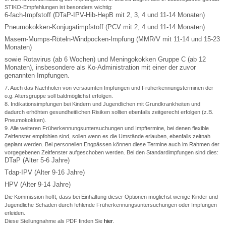
STIKO-Empfehlungen ist besonders wichtig:
6-fach-Impfstoff (DTaP-IPV-Hib-HepB mit 2, 3, 4 und 11-14 Monaten)
Pneumokokken-Konjugatimpfstoff (PCV mit 2, 4 und 11-14 Monaten)
Masern-Mumps-Röteln-Windpocken-Impfung (MMR/V mit 11-14 und 15-23
Monaten)
sowie Rotavirus (ab 6 Wochen) und Meningokokken Gruppe C (ab 12
Monaten), insbesondere als Ko-Administration mit einer der zuvor
genannten Impfungen.
7. Auch das Nachholen von versäumten Impfungen und Früherkennungsterminen der
o.g. Altersgruppe soll baldmöglichst erfolgen.
8. Indikationsimpfungen bei Kindern und Jugendlichen mit Grundkrankheiten und
dadurch erhöhten gesundheitlichen Risiken sollten ebenfalls zeitgerecht erfolgen (z.B.
Pneumokokken).
9. Alle weiteren Früherkennungsuntersuchungen und Impftermine, bei denen flexible
Zeitfenster empfohlen sind, sollen wenn es die Umstände erlauben, ebenfalls zeitnah
geplant werden. Bei personellen Engpässen können diese Termine auch im Rahmen der
vorgegebenen Zeitfenster aufgeschoben werden. Bei den Standardimpfungen sind dies:
DTaP (Alter 5-6 Jahre)
Tdap-IPV (Alter 9-16 Jahre)
HPV (Alter 9-14 Jahre)
Die Kommission hofft, dass bei Einhaltung dieser Optionen möglichst wenige Kinder und
Jugendliche Schaden durch fehlende Früherkennungsuntersuchungen oder Impfungen
erleiden.
Diese Stellungnahme als PDF finden Sie
hier
.