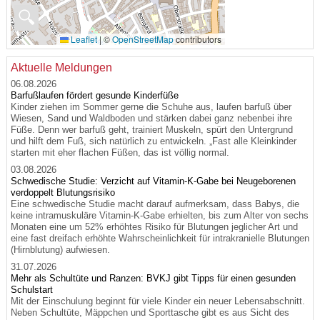
🔍
Leaflet
|
©
OpenStreetMap
contributors
Aktuelle Meldungen
06.08.2026
Barfußlaufen fördert gesunde Kinderfüße
Kinder ziehen im Sommer gerne die Schuhe aus, laufen barfuß über
Wiesen, Sand und Waldboden und stärken dabei ganz nebenbei ihre
Füße. Denn wer barfuß geht, trainiert Muskeln, spürt den Untergrund
und hilft dem Fuß, sich natürlich zu entwickeln. „Fast alle Kleinkinder
starten mit eher flachen Füßen, das ist völlig normal.
03.08.2026
Schwedische Studie: Verzicht auf Vitamin-K-Gabe bei Neugeborenen
verdoppelt Blutungsrisiko
Eine schwedische Studie macht darauf aufmerksam, dass Babys, die
keine intramuskuläre Vitamin-K-Gabe erhielten, bis zum Alter von sechs
Monaten eine um 52% erhöhtes Risiko für Blutungen jeglicher Art und
eine fast dreifach erhöhte Wahrscheinlichkeit für intrakranielle Blutungen
(Hirnblutung) aufwiesen.
31.07.2026
Mehr als Schultüte und Ranzen: BVKJ gibt Tipps für einen gesunden
Schulstart
Mit der Einschulung beginnt für viele Kinder ein neuer Lebensabschnitt.
Neben Schultüte, Mäppchen und Sporttasche gibt es aus Sicht des