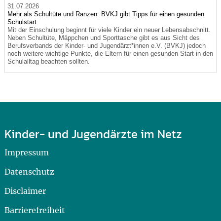
31.07.2026
Mehr als Schultüte und Ranzen: BVKJ gibt Tipps für einen gesunden
Schulstart
Mit der Einschulung beginnt für viele Kinder ein neuer Lebensabschnitt.
Neben Schultüte, Mäppchen und Sporttasche gibt es aus Sicht des
Berufsverbands der Kinder- und Jugendärzt*innen e.V. (BVKJ) jedoch
noch weitere wichtige Punkte, die Eltern für einen gesunden Start in den
Schulalltag beachten sollten.
Kinder- und Jugendärzte im Netz
Impressum
Datenschutz
Disclaimer
Barrierefreiheit