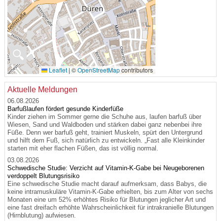
🔍
Leaflet
|
©
OpenStreetMap
contributors
Aktuelle Meldungen
06.08.2026
Barfußlaufen fördert gesunde Kinderfüße
Kinder ziehen im Sommer gerne die Schuhe aus, laufen barfuß über
Wiesen, Sand und Waldboden und stärken dabei ganz nebenbei ihre
Füße. Denn wer barfuß geht, trainiert Muskeln, spürt den Untergrund
und hilft dem Fuß, sich natürlich zu entwickeln. „Fast alle Kleinkinder
starten mit eher flachen Füßen, das ist völlig normal.
03.08.2026
Schwedische Studie: Verzicht auf Vitamin-K-Gabe bei Neugeborenen
verdoppelt Blutungsrisiko
Eine schwedische Studie macht darauf aufmerksam, dass Babys, die
keine intramuskuläre Vitamin-K-Gabe erhielten, bis zum Alter von sechs
Monaten eine um 52% erhöhtes Risiko für Blutungen jeglicher Art und
eine fast dreifach erhöhte Wahrscheinlichkeit für intrakranielle Blutungen
(Hirnblutung) aufwiesen.