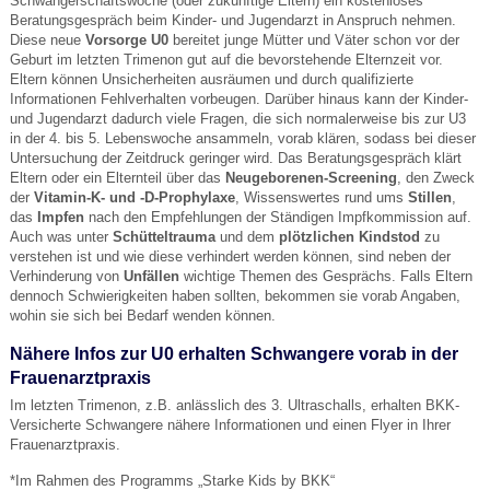
Schwangerschaftswoche (oder zukünftige Eltern) ein kostenloses
Beratungsgespräch beim Kinder- und Jugendarzt in Anspruch nehmen.
Diese neue
Vorsorge U0
bereitet junge Mütter und Väter schon vor der
Geburt im letzten Trimenon gut auf die bevorstehende Elternzeit vor.
Eltern können Unsicherheiten ausräumen und durch qualifizierte
Informationen Fehlverhalten vorbeugen. Darüber hinaus kann der Kinder-
und Jugendarzt dadurch viele Fragen, die sich normalerweise bis zur U3
in der 4. bis 5. Lebenswoche ansammeln, vorab klären, sodass bei dieser
Untersuchung der Zeitdruck geringer wird. Das Beratungsgespräch klärt
Eltern oder ein Elternteil über das
Neugeborenen-Screening
, den Zweck
der
Vitamin-K- und -D-Prophylaxe
, Wissenswertes rund ums
Stillen
,
das
Impfen
nach den Empfehlungen der Ständigen Impfkommission auf.
Auch was unter
Schütteltrauma
und dem
plötzlichen Kindstod
zu
verstehen ist und wie diese verhindert werden können, sind neben der
Verhinderung von
Unfällen
wichtige Themen des Gesprächs. Falls Eltern
dennoch Schwierigkeiten haben sollten, bekommen sie vorab Angaben,
wohin sie sich bei Bedarf wenden können.
Nähere Infos zur U0 erhalten Schwangere vorab in der
Frauenarztpraxis
Im letzten Trimenon, z.B. anlässlich des 3. Ultraschalls, erhalten BKK-
Versicherte Schwangere nähere Informationen und einen Flyer in Ihrer
Frauenarztpraxis.
*Im Rahmen des Programms „Starke Kids by BKK“