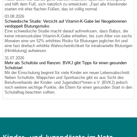
und hilft dem Fuß, sich natürlich zu entwickeln. „Fast alle Kleinkinder
starten mit eher flachen Füßen, das ist völlig normal.
03.08.2026
Schwedische Studie: Verzicht auf Vitamin-K-Gabe bei Neugeborenen
verdoppelt Blutungsrisiko
Eine schwedische Studie macht darauf aufmerksam, dass Babys, die
keine intramuskuläre Vitamin-K-Gabe erhielten, bis zum Alter von sechs
Monaten eine um 52% erhöhtes Risiko für Blutungen jeglicher Art und
eine fast dreifach erhöhte Wahrscheinlichkeit für intrakranielle Blutungen
(Hirnblutung) aufwiesen.
31.07.2026
Mehr als Schultüte und Ranzen: BVKJ gibt Tipps für einen gesunden
Schulstart
Mit der Einschulung beginnt für viele Kinder ein neuer Lebensabschnitt.
Neben Schultüte, Mäppchen und Sporttasche gibt es aus Sicht des
Berufsverbands der Kinder- und Jugendärzt*innen e.V. (BVKJ) jedoch
noch weitere wichtige Punkte, die Eltern für einen gesunden Start in den
Schulalltag beachten sollten.