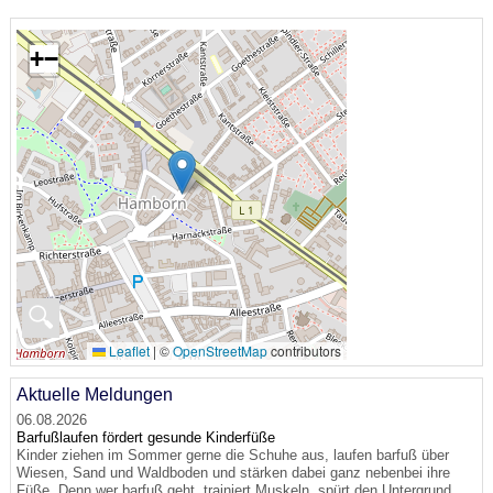
+
−
🔍
Leaflet
|
©
OpenStreetMap
contributors
Aktuelle Meldungen
06.08.2026
Barfußlaufen fördert gesunde Kinderfüße
Kinder ziehen im Sommer gerne die Schuhe aus, laufen barfuß über
Wiesen, Sand und Waldboden und stärken dabei ganz nebenbei ihre
Füße. Denn wer barfuß geht, trainiert Muskeln, spürt den Untergrund