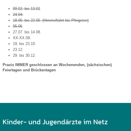
09.02. bis 13.02
.
24.04.
18.05. bis 22.05. (Himmelfahrt bis Pfingsten)
05.06
.
27.07. bis 14.08.
XX-XX.09.
19. bis 23.10.
23.12.
29. bis 30.12.
Praxis IMMER geschlossen an Wochenenden, (sächsischen)
Feiertagen und Brückentagen
Kinder- und Jugendärzte im Netz