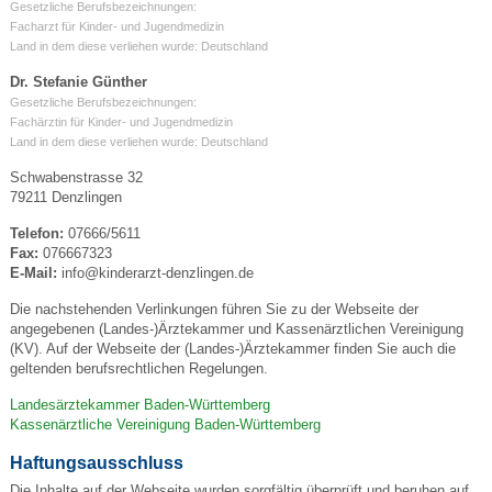
Gesetzliche Berufsbezeichnungen:
Facharzt für Kinder- und Jugendmedizin
Land in dem diese verliehen wurde: Deutschland
Dr. Stefanie Günther
Gesetzliche Berufsbezeichnungen:
Fachärztin für Kinder- und Jugendmedizin
Land in dem diese verliehen wurde: Deutschland
Schwabenstrasse 32
79211 Denzlingen
Telefon:
07666/5611
Fax:
076667323
E-Mail:
info@kinderarzt-denzlingen.de
Die nachstehenden Verlinkungen führen Sie zu der Webseite der
angegebenen (Landes-)Ärztekammer und Kassenärztlichen Vereinigung
(KV). Auf der Webseite der (Landes-)Ärztekammer finden Sie auch die
geltenden berufsrechtlichen Regelungen.
Landesärztekammer Baden-Württemberg
Kassenärztliche Vereinigung Baden-Württemberg
Haftungsausschluss
Die Inhalte auf der Webseite wurden sorgfältig überprüft und beruhen auf