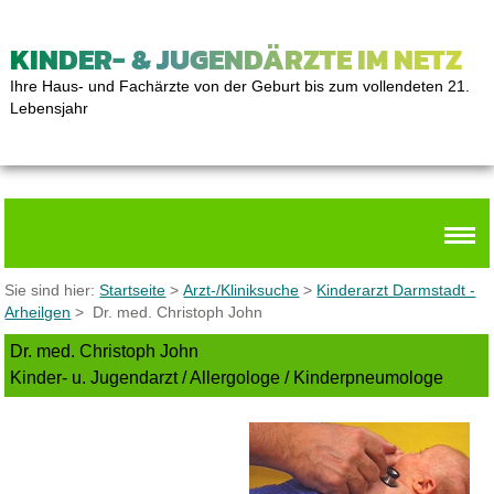
KINDER- & JUGENDÄRZTE IM NETZ
Ihre Haus- und Fachärzte von der Geburt bis zum vollendeten 21.
Lebensjahr
Sie sind hier:
Startseite
>
Arzt-/Kliniksuche
>
Kinderarzt Darmstadt -
Arheilgen
> Dr. med. Christoph John
Dr. med. Christoph John
Kinder- u. Jugendarzt / Allergologe / Kinderpneumologe