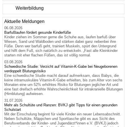
Weiterbildung
Aktuelle Meldungen
06.08.2026
Barfußlaufen fördert gesunde Kinderfüße
Kinder ziehen im Sommer gerne die Schuhe aus, laufen barfuß über
Wiesen, Sand und Waldboden und stärken dabei ganz nebenbei ihre
Füße. Denn wer barfuß geht, trainiert Muskeln, spürt den Untergrund
und hilft dem Fuß, sich natürlich zu entwickeln. „Fast alle Kleinkinder
starten mit eher flachen Füßen, das ist völlig normal.
03.08.2026
Schwedische Studie: Verzicht auf Vitamin-K-Gabe bei Neugeborenen
verdoppelt Blutungsrisiko
Eine schwedische Studie macht darauf aufmerksam, dass Babys, die
keine intramuskuläre Vitamin-K-Gabe erhielten, bis zum Alter von sechs
Monaten eine um 52% erhöhtes Risiko für Blutungen jeglicher Art und
eine fast dreifach erhöhte Wahrscheinlichkeit für intrakranielle Blutungen
(Hirnblutung) aufwiesen.
31.07.2026
Mehr als Schultüte und Ranzen: BVKJ gibt Tipps für einen gesunden
Schulstart
Mit der Einschulung beginnt für viele Kinder ein neuer Lebensabschnitt.
Neben Schultüte, Mäppchen und Sporttasche gibt es aus Sicht des
Berufsverbands der Kinder- und Jugendärzt*innen e.V. (BVKJ) jedoch