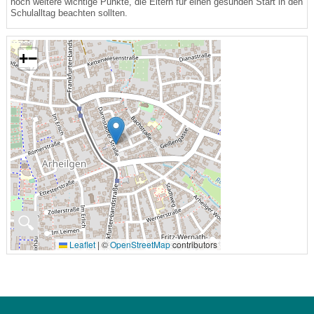
noch weitere wichtige Punkte, die Eltern für einen gesunden Start in den
Schulalltag beachten sollten.
+
−
🔍
Leaflet
|
©
OpenStreetMap
contributors