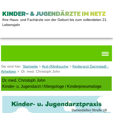
KINDER- & JUGENDÄRZTE IM NETZ
Ihre Haus- und Fachärzte von der Geburt bis zum vollendeten 21.
Lebensjahr
Sie sind hier:
Startseite
>
Arzt-/Kliniksuche
>
Kinderarzt Darmstadt -
Arheilgen
> Dr. med. Christoph John
Dr. med. Christoph John
Kinder- u. Jugendarzt / Allergologe / Kinderpneumologe