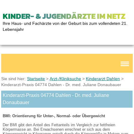
KINDER- & JUGENDÄRZTE IM NETZ
Ihre Haus- und Fachärzte von der Geburt bis zum vollendeten 21.
Lebensjahr
Sie sind hier:
Startseite
>
Arzt-/Kliniksuche
>
Kinderarzt Dahlen
>
Kinderarzt-Praxis 04774 Dahlen - Dr. med. Juliane Donaubauer
Kinderarzt-Praxis 04774 Dahlen - Dr. med. Juliane
Donaubauer
BMI: Orientierung für Unter-, Normal- oder Übergewicht
Der BMI gibt den Anteil des Fettanteils im Vergleich zur fettfreien
Körpermasse an. Bei Erwachsenen errechnet er sich aus dem
Körpergewicht in Kilogramm geteilt durch die Körpergröße in Metern zum