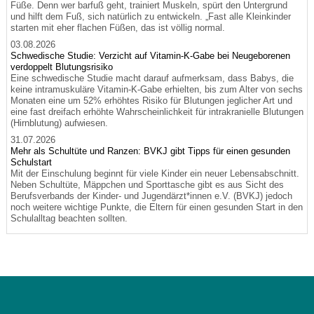
Füße. Denn wer barfuß geht, trainiert Muskeln, spürt den Untergrund
und hilft dem Fuß, sich natürlich zu entwickeln. „Fast alle Kleinkinder
starten mit eher flachen Füßen, das ist völlig normal.
03.08.2026
Schwedische Studie: Verzicht auf Vitamin-K-Gabe bei Neugeborenen
verdoppelt Blutungsrisiko
Eine schwedische Studie macht darauf aufmerksam, dass Babys, die
keine intramuskuläre Vitamin-K-Gabe erhielten, bis zum Alter von sechs
Monaten eine um 52% erhöhtes Risiko für Blutungen jeglicher Art und
eine fast dreifach erhöhte Wahrscheinlichkeit für intrakranielle Blutungen
(Hirnblutung) aufwiesen.
31.07.2026
Mehr als Schultüte und Ranzen: BVKJ gibt Tipps für einen gesunden
Schulstart
Mit der Einschulung beginnt für viele Kinder ein neuer Lebensabschnitt.
Neben Schultüte, Mäppchen und Sporttasche gibt es aus Sicht des
Berufsverbands der Kinder- und Jugendärzt*innen e.V. (BVKJ) jedoch
noch weitere wichtige Punkte, die Eltern für einen gesunden Start in den
Schulalltag beachten sollten.