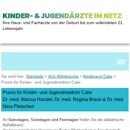
KINDER- & JUGENDÄRZTE IM NETZ
Ihre Haus- und Fachärzte von der Geburt bis zum vollendeten 21.
Lebensjahr
Sie sind hier:
Startseite
>
Arzt-/Kliniksuche
>
Kinderarzt Calw
>
Praxis für Kinder- und Jugendmedizin Calw
Praxis für Kinder- und Jugendmedizin Calw
Dr. med. Marcus Handel, Dr. med. Regina Braun & Dr. med.
Nina Pletschen
An
Samstagen, Sonntagen und Feiertagen
finden Sie die pädiatrische
Notfallpraxis