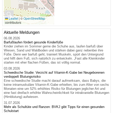
🔍
Leaflet
|
©
OpenStreetMap
contributors
Aktuelle Meldungen
06.08.2026
Barfußlaufen fördert gesunde Kinderfüße
Kinder ziehen im Sommer gerne die Schuhe aus, laufen barfuß über
Wiesen, Sand und Waldboden und stärken dabei ganz nebenbei ihre
Füße. Denn wer barfuß geht, trainiert Muskeln, spürt den Untergrund
und hilft dem Fuß, sich natürlich zu entwickeln. „Fast alle Kleinkinder
starten mit eher flachen Füßen, das ist völlig normal.
03.08.2026
Schwedische Studie: Verzicht auf Vitamin-K-Gabe bei Neugeborenen
verdoppelt Blutungsrisiko
Eine schwedische Studie macht darauf aufmerksam, dass Babys, die
keine intramuskuläre Vitamin-K-Gabe erhielten, bis zum Alter von sechs
Monaten eine um 52% erhöhtes Risiko für Blutungen jeglicher Art und
eine fast dreifach erhöhte Wahrscheinlichkeit für intrakranielle Blutungen
(Hirnblutung) aufwiesen.
31.07.2026
Mehr als Schultüte und Ranzen: BVKJ gibt Tipps für einen gesunden
Schulstart