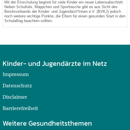
Mit der Einschulung beginnt für viele Kinder ein neuer Lebensabschnitt.
Neben Schultüte, Mäppchen und Sporttasche gibt es aus Sicht des
Berufsverbands der Kinder- und Jugendärzt*innen e.V. (BVKJ) jedoch
noch weitere wichtige Punkte, die Eltern für einen gesunden Start in den
Schulalltag beachten sollten.
Kinder- und Jugendärzte im Netz
Impressum
Datenschutz
Disclaimer
Barrierefreiheit
Weitere Gesundheitsthemen