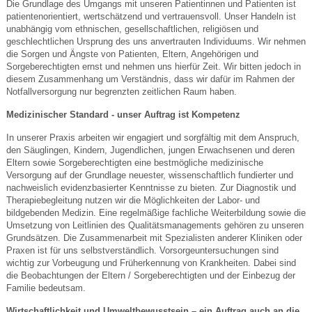
Die Grundlage des Umgangs mit unseren Patientinnen und Patienten ist
patientenorientiert, wertschätzend und vertrauensvoll. Unser Handeln ist
unabhängig vom ethnischen, gesellschaftlichen, religiösen und
geschlechtlichen Ursprung des uns anvertrauten Individuums. Wir nehmen
die Sorgen und Ängste von Patienten, Eltern, Angehörigen und
Sorgeberechtigten ernst und nehmen uns hierfür Zeit. Wir bitten jedoch in
diesem Zusammenhang um Verständnis, dass wir dafür im Rahmen der
Notfallversorgung nur begrenzten zeitlichen Raum haben.
Medizinischer Standard - unser Auftrag ist Kompetenz
In unserer Praxis arbeiten wir engagiert und sorgfältig mit dem Anspruch,
den Säuglingen, Kindern, Jugendlichen, jungen Erwachsenen und deren
Eltern sowie Sorgeberechtigten eine bestmögliche medizinische
Versorgung auf der Grundlage neuester, wissenschaftlich fundierter und
nachweislich evidenzbasierter Kenntnisse zu bieten. Zur Diagnostik und
Therapiebegleitung nutzen wir die Möglichkeiten der Labor- und
bildgebenden Medizin. Eine regelmäßige fachliche Weiterbildung sowie die
Umsetzung von Leitlinien des Qualitätsmanagements gehören zu unseren
Grundsätzen. Die Zusammenarbeit mit Spezialisten anderer Kliniken oder
Praxen ist für uns selbstverständlich. Vorsorgeuntersuchungen sind
wichtig zur Vorbeugung und Früherkennung von Krankheiten. Dabei sind
die Beobachtungen der Eltern / Sorgeberechtigten und der Einbezug der
Familie bedeutsam.
Wirtschaftlichkeit und Umweltbewusstsein – ein Auftrag auch an die