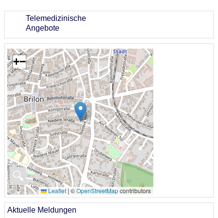
Telemedizinische
Angebote
+
−
🔍
Leaflet
|
©
OpenStreetMap
contributors
Aktuelle Meldungen