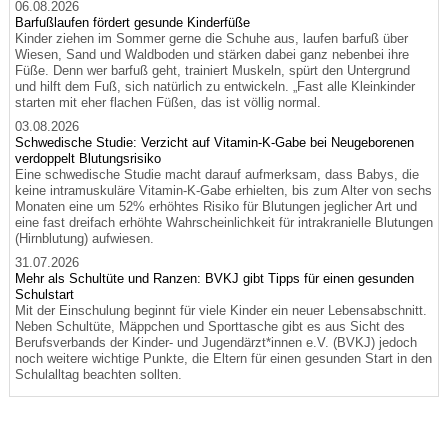
06.08.2026
Barfußlaufen fördert gesunde Kinderfüße
Kinder ziehen im Sommer gerne die Schuhe aus, laufen barfuß über
Wiesen, Sand und Waldboden und stärken dabei ganz nebenbei ihre
Füße. Denn wer barfuß geht, trainiert Muskeln, spürt den Untergrund
und hilft dem Fuß, sich natürlich zu entwickeln. „Fast alle Kleinkinder
starten mit eher flachen Füßen, das ist völlig normal.
03.08.2026
Schwedische Studie: Verzicht auf Vitamin-K-Gabe bei Neugeborenen
verdoppelt Blutungsrisiko
Eine schwedische Studie macht darauf aufmerksam, dass Babys, die
keine intramuskuläre Vitamin-K-Gabe erhielten, bis zum Alter von sechs
Monaten eine um 52% erhöhtes Risiko für Blutungen jeglicher Art und
eine fast dreifach erhöhte Wahrscheinlichkeit für intrakranielle Blutungen
(Hirnblutung) aufwiesen.
31.07.2026
Mehr als Schultüte und Ranzen: BVKJ gibt Tipps für einen gesunden
Schulstart
Mit der Einschulung beginnt für viele Kinder ein neuer Lebensabschnitt.
Neben Schultüte, Mäppchen und Sporttasche gibt es aus Sicht des
Berufsverbands der Kinder- und Jugendärzt*innen e.V. (BVKJ) jedoch
noch weitere wichtige Punkte, die Eltern für einen gesunden Start in den
Schulalltag beachten sollten.