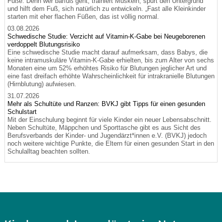
Füße. Denn wer barfuß geht, trainiert Muskeln, spürt den Untergrund
und hilft dem Fuß, sich natürlich zu entwickeln. „Fast alle Kleinkinder
starten mit eher flachen Füßen, das ist völlig normal.
03.08.2026
Schwedische Studie: Verzicht auf Vitamin-K-Gabe bei Neugeborenen
verdoppelt Blutungsrisiko
Eine schwedische Studie macht darauf aufmerksam, dass Babys, die
keine intramuskuläre Vitamin-K-Gabe erhielten, bis zum Alter von sechs
Monaten eine um 52% erhöhtes Risiko für Blutungen jeglicher Art und
eine fast dreifach erhöhte Wahrscheinlichkeit für intrakranielle Blutungen
(Hirnblutung) aufwiesen.
31.07.2026
Mehr als Schultüte und Ranzen: BVKJ gibt Tipps für einen gesunden
Schulstart
Mit der Einschulung beginnt für viele Kinder ein neuer Lebensabschnitt.
Neben Schultüte, Mäppchen und Sporttasche gibt es aus Sicht des
Berufsverbands der Kinder- und Jugendärzt*innen e.V. (BVKJ) jedoch
noch weitere wichtige Punkte, die Eltern für einen gesunden Start in den
Schulalltag beachten sollten.