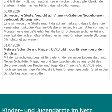
und hilft dem Fuß, sich natürlich zu entwickeln. „Fast alle Kleinkinder
starten mit eher flachen Füßen, das ist völlig normal.
03.08.2026
Schwedische Studie: Verzicht auf Vitamin-K-Gabe bei Neugeborenen
verdoppelt Blutungsrisiko
Eine schwedische Studie macht darauf aufmerksam, dass Babys, die
keine intramuskuläre Vitamin-K-Gabe erhielten, bis zum Alter von sechs
Monaten eine um 52% erhöhtes Risiko für Blutungen jeglicher Art und
eine fast dreifach erhöhte Wahrscheinlichkeit für intrakranielle Blutungen
(Hirnblutung) aufwiesen.
31.07.2026
Mehr als Schultüte und Ranzen: BVKJ gibt Tipps für einen gesunden
Schulstart
Mit der Einschulung beginnt für viele Kinder ein neuer Lebensabschnitt.
Neben Schultüte, Mäppchen und Sporttasche gibt es aus Sicht des
Berufsverbands der Kinder- und Jugendärzt*innen e.V. (BVKJ) jedoch
noch weitere wichtige Punkte, die Eltern für einen gesunden Start in den
Schulalltag beachten sollten.
Kinder- und Jugendärzte im Netz