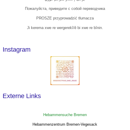
Пожалуйста, приведите с собой переводчика
PROSZE przyprowadzić tłumacza
Ji kerema xwe re wergerekî/ê bi xwe re bînin.
Instagram
Externe Links
Hebammensuche Bremen
Hebammenzentrum Bremen-Vegesack