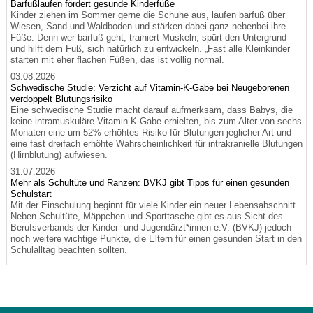
Barfußlaufen fördert gesunde Kinderfüße
Kinder ziehen im Sommer gerne die Schuhe aus, laufen barfuß über
Wiesen, Sand und Waldboden und stärken dabei ganz nebenbei ihre
Füße. Denn wer barfuß geht, trainiert Muskeln, spürt den Untergrund
und hilft dem Fuß, sich natürlich zu entwickeln. „Fast alle Kleinkinder
starten mit eher flachen Füßen, das ist völlig normal.
03.08.2026
Schwedische Studie: Verzicht auf Vitamin-K-Gabe bei Neugeborenen
verdoppelt Blutungsrisiko
Eine schwedische Studie macht darauf aufmerksam, dass Babys, die
keine intramuskuläre Vitamin-K-Gabe erhielten, bis zum Alter von sechs
Monaten eine um 52% erhöhtes Risiko für Blutungen jeglicher Art und
eine fast dreifach erhöhte Wahrscheinlichkeit für intrakranielle Blutungen
(Hirnblutung) aufwiesen.
31.07.2026
Mehr als Schultüte und Ranzen: BVKJ gibt Tipps für einen gesunden
Schulstart
Mit der Einschulung beginnt für viele Kinder ein neuer Lebensabschnitt.
Neben Schultüte, Mäppchen und Sporttasche gibt es aus Sicht des
Berufsverbands der Kinder- und Jugendärzt*innen e.V. (BVKJ) jedoch
noch weitere wichtige Punkte, die Eltern für einen gesunden Start in den
Schulalltag beachten sollten.