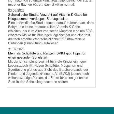
sich natürlich zu entwickeln. „Fast alle Kleinkinder starten
mit eher flachen Füßen, das ist völlig normal.
03.08.2026
Schwedische Studie: Verzicht auf Vitamin-K-Gabe bei
Neugeborenen verdoppelt Blutungsrisiko
Eine schwedische Studie macht darauf aufmerksam, dass
Babys, die keine intramuskuläre Vitamin-K-Gabe
erhielten, bis zum Alter von sechs Monaten eine um 52%
erhöhtes Risiko für Blutungen jeglicher Art und eine fast
dreifach erhöhte Wahrscheinlichkeit für intrakranielle
Blutungen (Hirnblutung) aufwiesen.
31.07.2026
Mehr als Schultüte und Ranzen: BVKJ gibt Tipps für
einen gesunden Schulstart
Mit der Einschulung beginnt für viele Kinder ein neuer
Lebensabschnitt. Neben Schultüte, Mäppchen und
Sporttasche gibt es aus Sicht des Berufsverbands der
Kinder- und Jugendärzt*innen e.V. (BVKJ) jedoch noch
weitere wichtige Punkte, die Eltern für einen gesunden
Start in den Schulalltag beachten sollten.