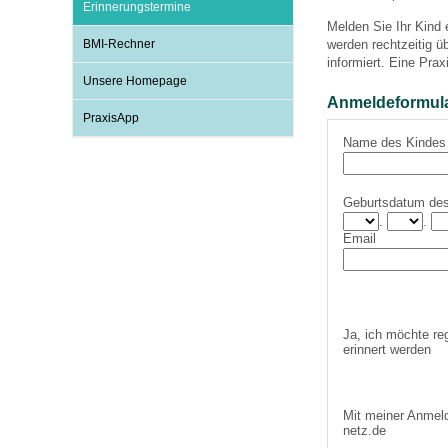
Erinnerungstermine
Melden Sie Ihr Kind
BMI-Rechner
werden rechtzeitig 
Impfsicherheit
Notdienste
Empfehlungen zum
informiert. Eine Prax
Unsere Homepage
Anmeldeformular
PraxisApp
Häufige Fragen
Hörlexikon
Name des Kindes
Recht auf Impfung
Material zu den Vo
Geburtsdatum de
.
.
Email
Vorsorge- und Impf
Entwicklungskalen
Broschüren und Inf
Ja, ich möchte re
erinnert werden
Familienzeit gesun
Mit meiner Anmeld
netz.de