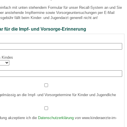
 einfach mit unten stehendem Formular für unser Recall-System an und Sie
über anstehende Impftermine sowie Vorsorgeuntersuchungen per E-Mail
 Bildschirmmediengebrauch
isgebühr fällt beim Kinder- und Jugendarzt generell nicht an!
 für die Impf- und Vorsorge-Erinnerung
rsorgen
s Kindes
erinnerung
der
ormationsflyer
gelmässig an die Impf- und Vorsorgetermine für Kinder und Jugendliche
d gestalten
ung akzeptiere ich die
Datenschutzerklärung
von www.kinderaerzte-im-