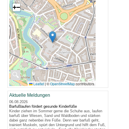
+
−
🔍
Leaflet
|
©
OpenStreetMap
contributors
Aktuelle Meldungen
06.08.2026
Barfußlaufen fördert gesunde Kinderfüße
Kinder ziehen im Sommer gerne die Schuhe aus, laufen
barfuß über Wiesen, Sand und Waldboden und stärken
dabei ganz nebenbei ihre Füße. Denn wer barfuß geht,
trainiert Muskeln, spürt den Untergrund und hilft dem Fuß,