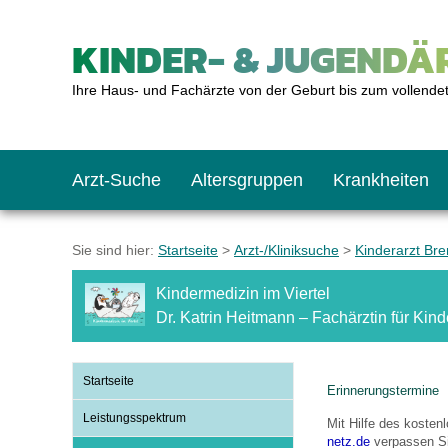
KINDER- & JUGENDÄR
Ihre Haus- und Fachärzte von der Geburt bis zum vollende
Arzt-Suche
Altersgruppen
Krankheiten
Das erste Jahr
Baby: U1 bis U6
Impfkalender
Notrufnummern
Notdienste
BMI-Rechner
Sie sind hier:
Startseite
>
Arzt-/Kliniksuche
>
Kinderarzt Br
Kindermedizin im Viertel
Kleinkinder
Kleinkind: U7 bis 
Impfen: Wann und w
Giftnotruf
Sozialpädiatrie
Körpergrößen-Rec
Dr. Katrin Heitmann – Fachärztin für Ki
Schulkinder
Schulkind: U10 bi
Was muss man bea
Hausapotheke
Gesundheitsämter
Blutdruckrechner
Startseite
Erinnerungstermine
Leistungsspektrum
Mit Hilfe des koste
Jugendliche
Teenager: J1 bis J
Impfreaktionen
Sofortmaßnahmen
Link-Tipps
Wachstum-Rechne
netz.de
verpassen Si