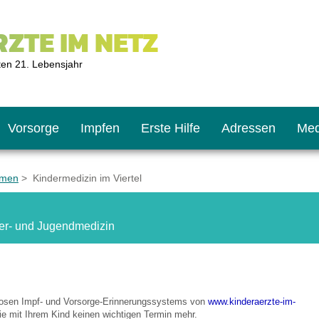
ZTE IM NETZ
ten 21. Lebensjahr
Vorsorge
Impfen
Erste Hilfe
Adressen
Med
emen
> Kindermedizin im Viertel
U9
ie oft?
hner
nder- und Jugendmedizin
s U11
chten?
nlosen Impf- und Vorsorge-Erinnerungssystems von
www.kinderaerzte-im-
2
r
e mit Ihrem Kind keinen wichtigen Termin mehr.